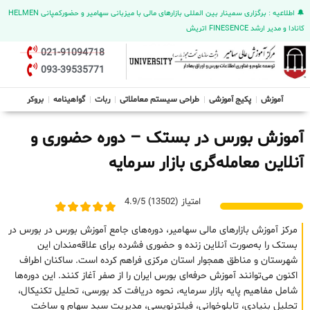
🔔 اطلاعیه : برگزاری سمینار بین المللی بازارهای مالی با میزبانی سهامیر و حضورکمپانی HELMEN
کانادا و مدیر ارشد FINESENCE اتریش
021-91094718
093-39535771
آموزش
پکیج آموزشی
طراحی سیستم معاملاتی
ربات
گواهینامه
بروکر
آموزش بورس در بستک – دوره حضوری و
آنلاین معامله‌گری بازار سرمایه
امتیاز (13502) 4.9/5
مرکز آموزش بازارهای مالی سهامیر، دوره‌های جامع آموزش بورس در بورس در
بستک را به‌صورت آنلاین زنده و حضوری فشرده برای علاقه‌مندان این
شهرستان و مناطق همجوار استان مرکزی فراهم کرده است. ساکنان اطراف
اکنون می‌توانند آموزش حرفه‌ای بورس ایران را از صفر آغاز کنند. این دوره‌ها
شامل مفاهیم پایه بازار سرمایه، نحوه دریافت کد بورسی، تحلیل تکنیکال،
تحلیل بنیادی، تابلوخوانی، فیلترنویسی، مدیریت سبد سهام و ساخت