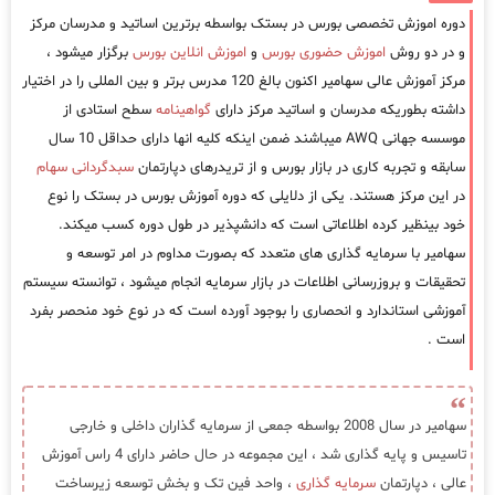
دوره اموزش تخصصی بورس در بستک بواسطه برترین اساتید و مدرسان مرکز
و در دو روش
اموزش حضوری بورس
و
اموزش انلاین بورس
برگزار میشود ،
مرکز آموزش عالی سهامیر اکنون بالغ 120 مدرس برتر و بین المللی را در اختیار
داشته بطوریکه مدرسان و اساتید مرکز دارای
گواهینامه
سطح استادی از
موسسه جهانی AWQ میباشند ضمن اینکه کلیه انها دارای حداقل 10 سال
سابقه و تجربه کاری در بازار بورس و از تریدرهای دپارتمان
سبدگردانی سهام
در این مرکز هستند. یکی از دلایلی که دوره آموزش بورس در بستک را نوع
خود بینظیر کرده اطلاعاتی است که دانشپذیر در طول دوره کسب میکند.
سهامیر با سرمایه گذاری های متعدد که بصورت مداوم در امر توسعه و
تحقیقات و بروزرسانی اطلاعات در بازار سرمایه انجام میشود ، توانسته سیستم
آموزشی استاندارد و انحصاری را بوجود آورده است که در نوع خود منحصر بفرد
است .
سهامیر در سال 2008 بواسطه جمعی از سرمایه گذاران داخلی و خارجی
تاسیس و پایه گذاری شد ، این مجموعه در حال حاضر دارای 4 راس آموزش
عالی ، دپارتمان
سرمایه گذاری
، واحد فین تک و بخش توسعه زیرساخت