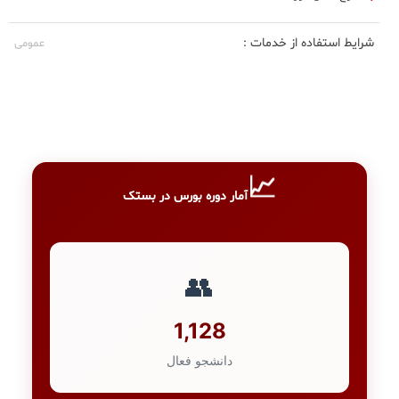
شرایط استفاده از خدمات :
عمومی
📈
آمار دوره بورس در بستک
👥
1,128
دانشجو فعال