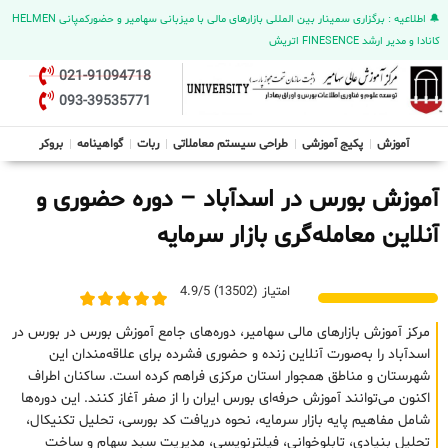
🔔 اطلاعیه : برگزاری سمینار بین المللی بازارهای مالی با میزبانی سهامیر و حضورکمپانی HELMEN
کانادا و مدیر ارشد FINESENCE اتریش
021-91094718
093-39535771
آموزش
پکیج آموزشی
طراحی سیستم معاملاتی
ربات
گواهینامه
بروکر
آموزش بورس در اسدآباد – دوره حضوری و
آنلاین معامله‌گری بازار سرمایه
امتیاز (13502) 4.9/5
مرکز آموزش بازارهای مالی سهامیر، دوره‌های جامع آموزش بورس در بورس در
اسدآباد را به‌صورت آنلاین زنده و حضوری فشرده برای علاقه‌مندان این
شهرستان و مناطق همجوار استان مرکزی فراهم کرده است. ساکنان اطراف
اکنون می‌توانند آموزش حرفه‌ای بورس ایران را از صفر آغاز کنند. این دوره‌ها
شامل مفاهیم پایه بازار سرمایه، نحوه دریافت کد بورسی، تحلیل تکنیکال،
تحلیل بنیادی، تابلوخوانی، فیلترنویسی، مدیریت سبد سهام و ساخت