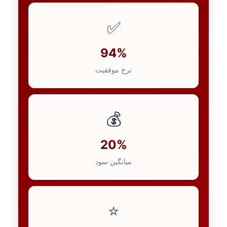
✅
94%
نرخ موفقیت
💰
20%
میانگین سود
⭐