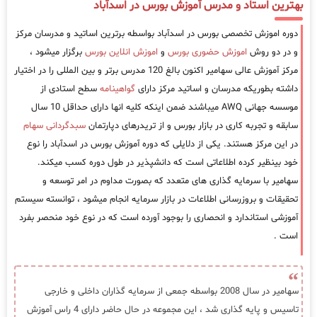
بهترین استاد و مدرس آموزش بورس در اسدآباد
دوره اموزش تخصصی بورس در اسدآباد بواسطه برترین اساتید و مدرسان مرکز
و در دو روش
اموزش حضوری بورس
و
اموزش انلاین بورس
برگزار میشود ،
مرکز آموزش عالی سهامیر اکنون بالغ 120 مدرس برتر و بین المللی را در اختیار
داشته بطوریکه مدرسان و اساتید مرکز دارای
گواهینامه
سطح استادی از
موسسه جهانی AWQ میباشند ضمن اینکه کلیه انها دارای حداقل 10 سال
سابقه و تجربه کاری در بازار بورس و از تریدرهای دپارتمان
سبدگردانی سهام
در این مرکز هستند. یکی از دلایلی که دوره آموزش بورس در اسدآباد را نوع
خود بینظیر کرده اطلاعاتی است که دانشپذیر در طول دوره کسب میکند.
سهامیر با سرمایه گذاری های متعدد که بصورت مداوم در امر توسعه و
تحقیقات و بروزرسانی اطلاعات در بازار سرمایه انجام میشود ، توانسته سیستم
آموزشی استاندارد و انحصاری را بوجود آورده است که در نوع خود منحصر بفرد
است .
سهامیر در سال 2008 بواسطه جمعی از سرمایه گذاران داخلی و خارجی
تاسیس و پایه گذاری شد ، این مجموعه در حال حاضر دارای 4 راس آموزش