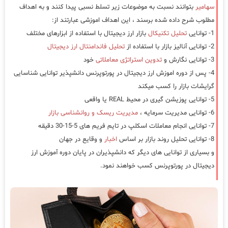
سهامیر
بتوانند نسبت به موضوعات زیر تسلط نسبی پیدا کنند و به اهداف
مطلوب شرح داده شده برسند ، این اهداف اموزشی عبارتند از:
1- توانایی
تحلیل تکنیکال
بازار ارز دیجیتال با استفاده از ابزارهای مختلف
2- توانایی آنالیز بازار با استفاده از
تحلیل فاندامنتال ارز دیجیتال
3- توانایی نگارش و
تدوین استراتژی معاملاتی
خود
4- پس از دوره اموزش ارز دیجیتال در پورتوپرنس دانشپذیر توانایی شناسایی
گرایشات بازار را کسب میکند
5- توانایی پوزیشن گیری در محیط REAL یا واقعی
6- توانایی مدیریت سرمایه ،
مدیریت ریسک و روانشناسی بازار
7- توانایی انجام معاملات اسکلپ در تایم فریم های 5-15-30 دقیقه
8- توانایی تحلیل روند بازار بر اساس
اخبار
و وقایع در جهان
و بسیاری از توانایی های دیگر که دانشپذیران در پایان دوره آموزش ارز
دیجیتال در پورتوپرنس کسب خواهند نمود.