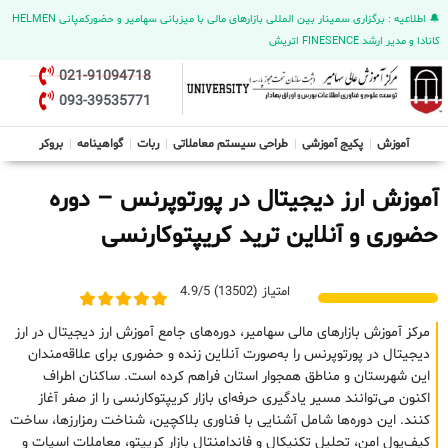
🔔 اطلاعیه : برگزاری سمینار بین المللی بازارهای مالی با میزبانی سهامیر و حضورکمپانی HELMEN
کانادا و مدیر ارشد FINESENCE اتریش
021-91094718
093-39535771
آموزش
پکیج آموزشی
طراحی سیستم معاملاتی
ربات
گواهینامه
بروکر
آموزش ارز دیجیتال در پورتوپرنس – دوره
حضوری و آنلاین ترید کریپتوکارنسی
امتیاز (13502) 4.9/5
مرکز آموزش بازارهای مالی سهامیر، دوره‌های جامع آموزش ارز دیجیتال در ارز
دیجیتال در پورتوپرنس را به‌صورت آنلاین زنده و حضوری برای علاقه‌مندان
این شهرستان و مناطق همجوار استان فراهم کرده است. ساکنان اطراف
اکنون می‌توانند مسیر یادگیری حرفه‌ای بازار کریپتوکارنسی را از صفر آغاز
کنند. این دوره‌ها شامل آشنایی با فناوری بلاکچین، شناخت رمزارزها، ساخت
کیف‌پول امن، تحلیل تکنیکال و فاندامنتال بازار کریپتو، معاملات اسپات و