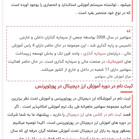
میشود ، توانسته سیستم آموزشی استاندارد و انحصاری را بوجود آورده است
که در نوع خود منحصر بفرد است .
سهامیر در سال 2008 بواسطه جمعی از سرمایه گذاران داخلی و خارجی
تاسیس و پایه گذاری شد ، این مجموعه در حال حاضر دارای 4 راس آموزش
عالی ، دپارتمان
سرمایه گذاری
، واحد فین تک و بخش توسعه زیرساخت
های
انفورماتیک
در صنعت مالی و سرمایه گذاری است. در حال حاضر فعالیت
سهامیر دارای 17 شعبه در داخل و خارج از کشور میباشد.
مرکز آموزش عالی سهامیر
ثبت نام در دوره آموزش ارز دیجیتال در پورتوپرنس
ثبت نام در آموزشگاه ارز دیجیتال در پورتوپرنس و آموزش تحت نظر برترین
اساتید مجموعه سهامیر ماهیانه طی یک ترم آموزشی امکانپذیر است . اگر
قصد
ثبت نام در کلاس های ارز دیجیتال
را دارید ، پیشنهاد ما به شما شرکت
در دوره های اموزش ارز دیجیتال در پورتوپرنس است. اکیدا توصیه میکنیم
بمنظور ورود به بازار ارز دیجیتال تحت آموزش معامله گران حرفه ای که سال
ها در این حوزه تجربه دارد آموزش ببینید چراکه فعالیت در بازار ارز های