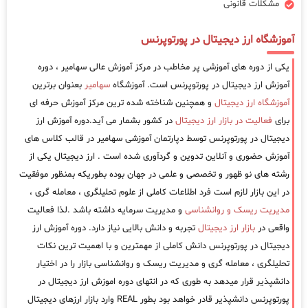
مشکلات قانونی
آموزشگاه ارز دیجیتال در پورتوپرنس
یکی از دوره های آموزشی پر مخاطب در مرکز آموزش عالی سهامیر ، دوره
آموزش ارز دیجیتال در پورتوپرنس است. آموزشگاه
سهامیر
بعنوان برترین
آموزشگاه ارز دیجیتال
و همچنین شناخته شده ترین مرکز آموزش حرفه ای
برای
فعالیت در بازار ارز دیجیتال
در کشور بشمار می آید.دوره آموزش ارز
دیجیتال در پورتوپرنس توسط دپارتمان آموزشی سهامیر در قالب کلاس های
آموزش حضوری و آنلاین تدوین و گردآوری شده است . ارز دیجیتال یکی از
رشته های نو ظهور و تخصصی و علمی در جهان بوده بطوریکه بمنظور موفقیت
در این بازار لازم است فرد اطلاعات کاملی از علوم تحلیلگری ، معامله گری ،
مدیریت ریسک و روانشناسی
و مدیریت سرمایه داشته باشد .لذا فعالیت
واقعی در
بازار ارز دیجیتال
تجربه و دانش بالایی نیاز دارد. دوره آموزش ارز
دیجیتال در پورتوپرنس دانش کاملی از مهمترین و با اهمیت ترین نکات
تحلیلگری ، معامله گری و مدیریت ریسک و روانشناسی بازار را در اختیار
دانشپذیر قرار میدهد به طوری که در انتهای دوره اموزش ارز دیجیتال در
پورتوپرنس دانشپذیر قادر خواهد بود بطور REAL وارد بازار ارزهای دیجیتال