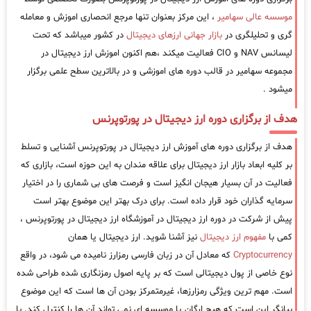
موسسه عالی سهامیر
، این مرکز بعنوان تنها مرجع انحصاری اموزش و معامله
گری و تحلیلگری در
بازار جهانی ارزهای دیجیتال
در کشور میباشد که تحت
لیسانس NAV و CIO فعالیت میکند ،هم اکنون اموزش ارز دیجیتال در
مجموعه سهامیر در قالب دوره های اموزشی و در بالاترین سطح علمی برگزار
میشود .
هدف از برگزاری دوره ارز دیجیتال در پورتوپرنس
هدف از برگزاری دوره های آموزش ارز دیجیتال در پورتوپرنس آشنایی و تسلط
بر کلیه ابعاد بازار ارز دیجیتال برای علاقه مندان به این حوزه است، بازاری که
فعالیت در آن بسیار هیجان انگیز است و فرصت های بی شماری را در اختیار
سرمایه گذاران خود قرار داده است. برای درک بهتر این موضوع بهتر است
پیش از شرکت در دوره ارز دیجیتال در آموزشگاه ارز دیجیتال در پورتوپرنس ،
کمی با
مفهوم ارز دیجیتال
نیز آشنا شوید. ارز دیجیتال یا همان
Cryptocurrency
که معادل آن در زبان فارسی رمزارز نامیده می شود، در واقع
نوع خاصی از پول دیجیتالی است که بر پایه اصول رمزنگاری شده طراحی شده
است. مهم ترین ویژگی رمزارزها، غیرمتمرکز بودن آن ها است که این موضوع
بیانگر این است که هیچ ارگان یا موسسه ای نمی تواند آن ها را کنترل کند. با