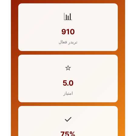
📊
910
تریدر فعال
⭐
5.0
امتیاز
✓
75%