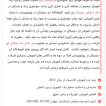
است نه صرفا آموزش زیرا تحلیلگری با
معامله گری
تفاوت بسیار زیادی دارد.
آموزش صحیح در معامله گری و تحلیل گری باعث سودآوری زیاد و مستمر در
بازار ارزهای دیجیتال
می شود. آموزشگاه ارز دیجیتال در پورتوپرنس با سبک
نوین آموزشی خود زمان سودآوری و رسیدن به سود زیاد و مستمر را برای همه
دانش پذیران به حداقل می رساند بطوری که دانشپذیر در همان جلسات
ابتدایی آموزش ارز دیجیتال در پورتوپرنس توانایی آن را داشته که وارد بازار
واقعی شده و پوزیشن گیری انجام دهد که منجر به سود شود ، بطوریه با
شرکت در این دوره دیگر دانشپذیر نسازی به عضویت در
کانال ها سیگنال
ارز
دیجیتال نخواهد داشت . قابل توجه است که اکثر ورودی های آموزشگاه ارز
دیجیتال در پورتوپرنس قبلا در دوره ها و کلاس های آموزشی بسیاری شرکت
کرده اند و توسط اساتید مختلف آموزش دیده اند ولی نتیجه خوب و مناسبی
بدست نیاورده اند و حتی ضررهای زیادی کرده اند.
رتبه یک آموزش آکادمیک از سال 2012
مدرسان و اساتید سطح یک کشوری و بین المللی
فضای آموزشی تئوریک و عملی مجهز
دارای تاییدیه سازمان استاندارد جهانی ISO1200, IS1102