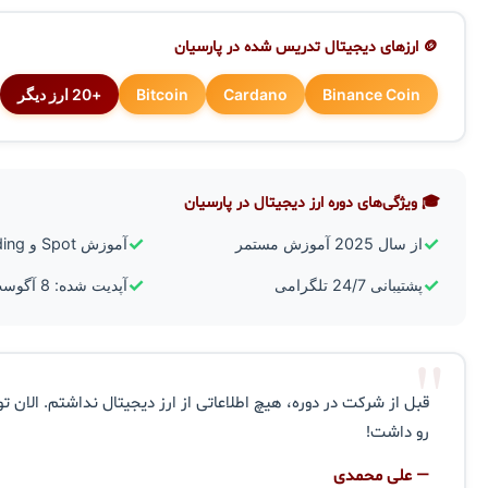
🪙 ارزهای دیجیتال تدریس شده در پارسیان
Binance Coin
Cardano
Bitcoin
+20 ارز دیگر
🎓 ویژگی‌های دوره ارز دیجیتال در پارسیان
✓
✓
از سال 2025 آموزش مستمر
آموزش Spot و Futures Trading
✓
✓
پشتیبانی 24/7 تلگرامی
آپدیت شده: 8 آگوست 2026
"
قبل از شرکت در دوره، هیچ اطلاعاتی از ارز دیجیتال نداشتم. الان تو
رو داشت!
— علی محمدی