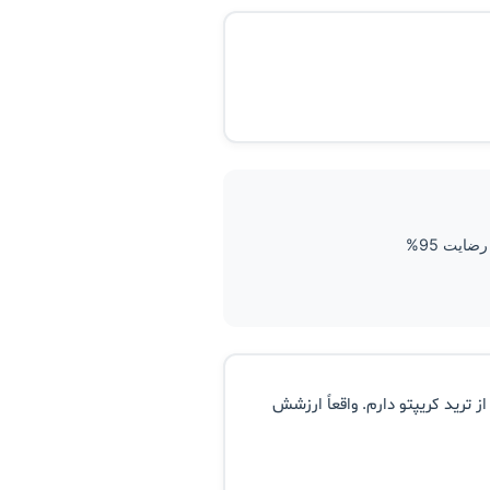
ضایت 95%
 ترید کریپتو دارم. واقعاً ارزشش