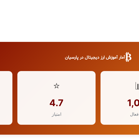
₿
آمار آموزش ارز دیجیتال در پارسیان
⭐
4.7
1,
فعال
امتیاز