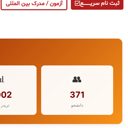
ثبت نام سریــــــــــــع
آزمون / مدرک بین المللی
📊
👥
002
371
دانشجو
تریدر 