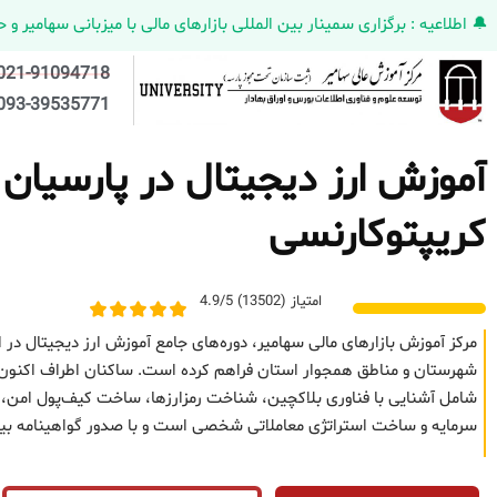
🔔 اطلاعیه : برگزاری سمینار بین المللی بازارهای مالی با میزبانی سهامیر و حضورکمپانی HELMEN کانادا و مدیر ارش
021-91094718
093-39535771
آموزش ارز دیجیتال در پارسیان 
کریپتوکارنسی
امتیاز (13502) 4.9/5
مرکز آموزش بازارهای مالی سهامیر، دوره‌های جامع آموزش ارز دیجیتال در ا
شهرستان و مناطق همجوار استان فراهم کرده است. ساکنان اطراف اکنون می‌تو
شامل آشنایی با فناوری بلاکچین، شناخت رمزارزها، ساخت کیف‌پول امن، تح
سرمایه و ساخت استراتژی معاملاتی شخصی است و با صدور گواهینامه بین‌ا