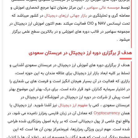
توسط
موسسه عالی سهامیر
، این مرکز بعنوان تنها مرجع انحصاری اموزش و
معامله گری و تحلیلگری در
بازار جهانی ارزهای دیجیتال
در کشور میباشد که
تحت لیسانس NAV و CIO فعالیت میکند ،هم اکنون اموزش ارز دیجیتال در
مجموعه سهامیر در قالب دوره های اموزشی و در بالاترین سطح علمی برگزار
میشود .
هدف از برگزاری دوره ارز دیجیتال در عربستان سعودی
هدف از برگزاری دوره های آموزش ارز دیجیتال در عربستان سعودی آشنایی و
تسلط بر کلیه ابعاد بازار ارز دیجیتال برای علاقه مندان به این حوزه است،
بازاری که فعالیت در آن بسیار هیجان انگیز است و فرصت های بی شماری را
در اختیار سرمایه گذاران خود قرار داده است. برای درک بهتر این موضوع بهتر
است پیش از شرکت در دوره ارز دیجیتال در آموزشگاه ارز دیجیتال در
عربستان سعودی ، کمی با
مفهوم ارز دیجیتال
نیز آشنا شوید. ارز دیجیتال یا
همان
Cryptocurrency
که معادل آن در زبان فارسی رمزارز نامیده می شود، در
واقع نوع خاصی از پول دیجیتالی است که بر پایه اصول رمزنگاری شده طراحی
شده است. مهم ترین ویژگی رمزارزها، غیرمتمرکز بودن آن ها است که این
موضوع بیانگر این است که هیچ ارگان یا موسسه ای نمی تواند آن ها را کنترل