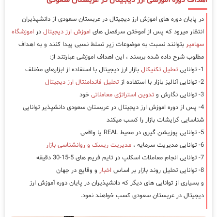
اهداف دوره آموزشی ارز دیجیتال در عربستان سعودی
در پایان دوره های اموزش ارز دیجیتال در عربستان سعودی از دانشپذیران
انتظار میرود که پس از آموختن سرفصل های
اموزش ارز دیجیتال
در
اموزشگاه
سهامیر
بتوانند نسبت به موضوعات زیر تسلط نسبی پیدا کنند و به اهداف
مطلوب شرح داده شده برسند ، این اهداف اموزشی عبارتند از:
1- توانایی
تحلیل تکنیکال
بازار ارز دیجیتال با استفاده از ابزارهای مختلف
2- توانایی آنالیز بازار با استفاده از
تحلیل فاندامنتال ارز دیجیتال
3- توانایی نگارش و
تدوین استراتژی معاملاتی
خود
4- پس از دوره اموزش ارز دیجیتال در عربستان سعودی دانشپذیر توانایی
شناسایی گرایشات بازار را کسب میکند
5- توانایی پوزیشن گیری در محیط REAL یا واقعی
6- توانایی مدیریت سرمایه ،
مدیریت ریسک و روانشناسی بازار
7- توانایی انجام معاملات اسکلپ در تایم فریم های 5-15-30 دقیقه
8- توانایی تحلیل روند بازار بر اساس
اخبار
و وقایع در جهان
و بسیاری از توانایی های دیگر که دانشپذیران در پایان دوره آموزش ارز
دیجیتال در عربستان سعودی کسب خواهند نمود.