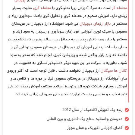
شوند. ویژگی برتر کلاس آموزش ارز دیجیتال در عربستان سعودی
پرورش
معامله گر
است نه صرفا آموزش زیرا تحلیلگری با
معامله گری
تفاوت بسیار
زیادی دارد. آموزش صحیح در معامله گری و تحلیل گری باعث سودآوری زیاد و
مستمر در
بازار ارزهای دیجیتال
می شود. آموزشگاه ارز دیجیتال در عربستان
سعودی با سبک نوین آموزشی خود زمان سودآوری و رسیدن به سود زیاد و
مستمر را برای همه دانش پذیران به حداقل می رساند بطوری که دانشپذیر در
همان جلسات ابتدایی آموزش ارز دیجیتال در عربستان سعودی توانایی آن را
داشته که وارد بازار واقعی شده و پوزیشن گیری انجام دهد که منجر به سود
شود ، بطوریه با شرکت در این دوره دیگر دانشپذیر نسازی به عضویت در
کانال ها سیگنال
ارز دیجیتال نخواهد داشت . قابل توجه است که اکثر ورودی
های آموزشگاه ارز دیجیتال در عربستان سعودی قبلا در دوره ها و کلاس های
آموزشی بسیاری شرکت کرده اند و توسط اساتید مختلف آموزش دیده اند ولی
نتیجه خوب و مناسبی بدست نیاورده اند و حتی ضررهای زیادی کرده اند.
رتبه یک آموزش آکادمیک از سال 2012
مدرسان و اساتید سطح یک کشوری و بین المللی
فضای آموزشی تئوریک و عملی مجهز