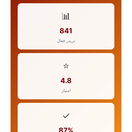
📊
841
تریدر فعال
⭐
4.8
امتیاز
✓
87%