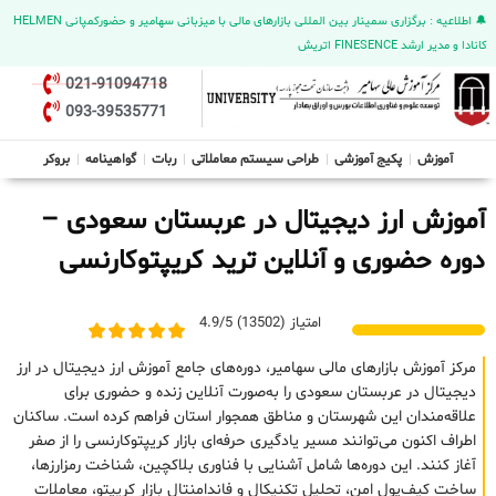
🔔 اطلاعیه : برگزاری سمینار بین المللی بازارهای مالی با میزبانی سهامیر و حضورکمپانی HELMEN
کانادا و مدیر ارشد FINESENCE اتریش
021-91094718
093-39535771
آموزش
پکیج آموزشی
طراحی سیستم معاملاتی
ربات
گواهینامه
بروکر
آموزش ارز دیجیتال در عربستان سعودی –
دوره حضوری و آنلاین ترید کریپتوکارنسی
امتیاز (13502) 4.9/5
مرکز آموزش بازارهای مالی سهامیر، دوره‌های جامع آموزش ارز دیجیتال در ارز
دیجیتال در عربستان سعودی را به‌صورت آنلاین زنده و حضوری برای
علاقه‌مندان این شهرستان و مناطق همجوار استان فراهم کرده است. ساکنان
اطراف اکنون می‌توانند مسیر یادگیری حرفه‌ای بازار کریپتوکارنسی را از صفر
آغاز کنند. این دوره‌ها شامل آشنایی با فناوری بلاکچین، شناخت رمزارزها،
ساخت کیف‌پول امن، تحلیل تکنیکال و فاندامنتال بازار کریپتو، معاملات