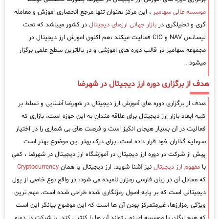
موسسه عالی سهامیر
، این مرکز بعنوان تنها مرجع انحصاری اموزش و معامله
گری و تحلیلگری در
بازار جهانی ارزهای دیجیتال
در کشور میباشد که تحت
لیسانس NAV و CIO فعالیت میکند ،هم اکنون اموزش ارز دیجیتال در
مجموعه سهامیر در قالب دوره های اموزشی و در بالاترین سطح علمی برگزار
میشود .
هدف از برگزاری دوره ارز دیجیتال در شهرضا
هدف از برگزاری دوره های آموزش ارز دیجیتال در شهرضا آشنایی و تسلط بر
کلیه ابعاد بازار ارز دیجیتال برای علاقه مندان به این حوزه است، بازاری که
فعالیت در آن بسیار هیجان انگیز است و فرصت های بی شماری را در اختیار
سرمایه گذاران خود قرار داده است. برای درک بهتر این موضوع بهتر است
پیش از شرکت در دوره ارز دیجیتال در آموزشگاه ارز دیجیتال در شهرضا ، کمی
با
مفهوم ارز دیجیتال
نیز آشنا شوید. ارز دیجیتال یا همان
Cryptocurrency
که معادل آن در زبان فارسی رمزارز نامیده می شود، در واقع نوع خاصی از پول
دیجیتالی است که بر پایه اصول رمزنگاری شده طراحی شده است. مهم ترین
ویژگی رمزارزها، غیرمتمرکز بودن آن ها است که این موضوع بیانگر این است
که هیچ ارگان یا موسسه ای نمی تواند آن ها را کنترل کند. با شرکت در دوره