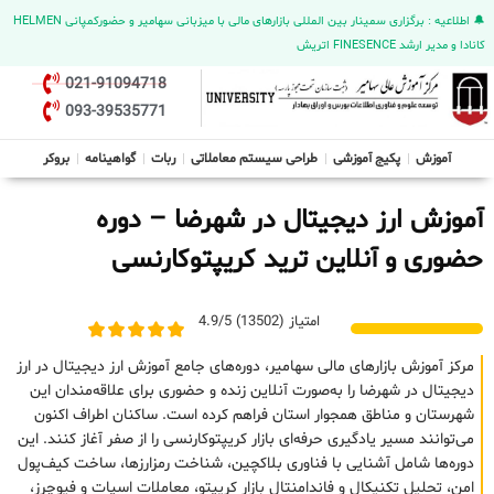
🔔 اطلاعیه : برگزاری سمینار بین المللی بازارهای مالی با میزبانی سهامیر و حضورکمپانی HELMEN
کانادا و مدیر ارشد FINESENCE اتریش
021-91094718
093-39535771
آموزش
پکیج آموزشی
طراحی سیستم معاملاتی
ربات
گواهینامه
بروکر
آموزش ارز دیجیتال در شهرضا – دوره
حضوری و آنلاین ترید کریپتوکارنسی
امتیاز (13502) 4.9/5
مرکز آموزش بازارهای مالی سهامیر، دوره‌های جامع آموزش ارز دیجیتال در ارز
دیجیتال در شهرضا را به‌صورت آنلاین زنده و حضوری برای علاقه‌مندان این
شهرستان و مناطق همجوار استان فراهم کرده است. ساکنان اطراف اکنون
می‌توانند مسیر یادگیری حرفه‌ای بازار کریپتوکارنسی را از صفر آغاز کنند. این
دوره‌ها شامل آشنایی با فناوری بلاکچین، شناخت رمزارزها، ساخت کیف‌پول
امن، تحلیل تکنیکال و فاندامنتال بازار کریپتو، معاملات اسپات و فیوچرز،