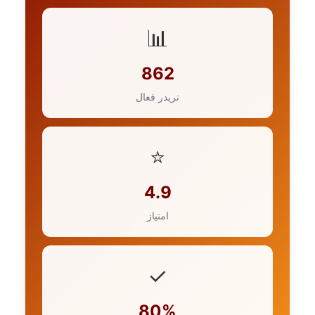
📊
862
تریدر فعال
⭐
4.9
امتیاز
✓
80%