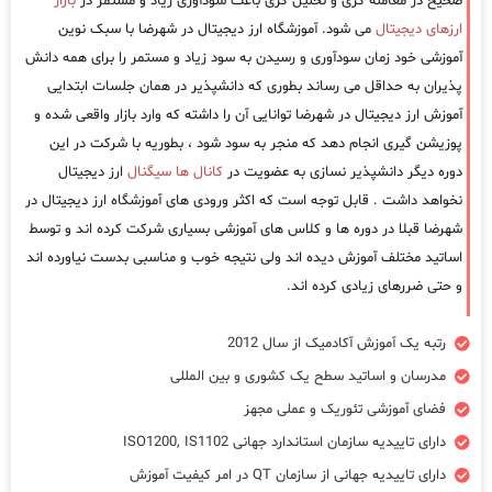
صحیح در معامله گری و تحلیل گری باعث سودآوری زیاد و مستمر در
بازار
ارزهای دیجیتال
می شود. آموزشگاه ارز دیجیتال در شهرضا با سبک نوین
آموزشی خود زمان سودآوری و رسیدن به سود زیاد و مستمر را برای همه دانش
پذیران به حداقل می رساند بطوری که دانشپذیر در همان جلسات ابتدایی
آموزش ارز دیجیتال در شهرضا توانایی آن را داشته که وارد بازار واقعی شده و
پوزیشن گیری انجام دهد که منجر به سود شود ، بطوریه با شرکت در این
دوره دیگر دانشپذیر نسازی به عضویت در
کانال ها سیگنال
ارز دیجیتال
نخواهد داشت . قابل توجه است که اکثر ورودی های آموزشگاه ارز دیجیتال در
شهرضا قبلا در دوره ها و کلاس های آموزشی بسیاری شرکت کرده اند و توسط
اساتید مختلف آموزش دیده اند ولی نتیجه خوب و مناسبی بدست نیاورده اند
و حتی ضررهای زیادی کرده اند.
رتبه یک آموزش آکادمیک از سال 2012
مدرسان و اساتید سطح یک کشوری و بین المللی
فضای آموزشی تئوریک و عملی مجهز
دارای تاییدیه سازمان استاندارد جهانی ISO1200, IS1102
دارای تاییدیه جهانی از سازمان QT در امر کیفیت آموزش