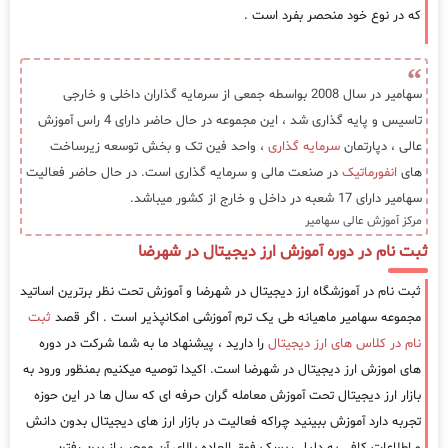
که در نوع خود منحصر بفرد است .
سهامیر در سال 2008 بواسطه جمعی از سرمایه گذاران داخلی و خارجی
تاسیس و پایه گذاری شد ، این مجموعه در حال حاضر دارای 4 راس آموزش
عالی ، دپارتمان
سرمایه گذاری
، واحد فین تک و بخش توسعه زیرساخت
های
انفورماتیک
در صنعت مالی و سرمایه گذاری است. در حال حاضر فعالیت
سهامیر دارای 17 شعبه در داخل و خارج از کشور میباشد.
مرکز آموزش عالی سهامیر
ثبت نام در دوره آموزش ارز دیجیتال در شهرضا
ثبت نام در آموزشگاه ارز دیجیتال در شهرضا و آموزش تحت نظر برترین اساتید
مجموعه سهامیر ماهیانه طی یک ترم آموزشی امکانپذیر است . اگر قصد
ثبت
نام در کلاس های ارز دیجیتال
را دارید ، پیشنهاد ما به شما شرکت در دوره
های اموزش ارز دیجیتال در شهرضا است. اکیدا توصیه میکنیم بمنظور ورود به
بازار ارز دیجیتال تحت آموزش معامله گران حرفه ای که سال ها در این حوزه
تجربه دارد آموزش ببینید چراکه فعالیت در بازار ارز های دیجیتال بدون دانش
و اطلاعات کافی به دلیل ریسک فوق العاده بالای آن موجب از بین رفتن