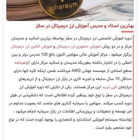
بهترین استاد و مدرس آموزش ارز دیجیتال در سقز
دوره اموزش تخصصی ارز دیجیتال در سقز بواسطه برترین اساتید و مدرسان
مرکز و در دو روش
اموزش حضوری ارز دیجیتال
و
اموزش انلاین ارز دیجیتال
برگزار میشود ، مرکز آموزش عالی سهامیر اکنون بالغ 120 مدرس برتر و بین
المللی را در اختیار داشته بطوریکه مدرسان و اساتید مرکز دارای
گواهینامه
سطح استادی از موسسه جهانی AWQ میباشند ضمن اینکه کلیه انها دارای
حداقل 10 سال سابقه و تجربه کاری در بازار ارز دیجیتال و از تریدرهای
دپارتمان
کپی ترید
این مرکز هستند. یکی از دلایلی که دوره آموزش ارز
دیجیتال در سقز را نوع خود بینظیر کرده اطلاعاتی است که دانشپذیر در طول
دوره کسب میکند. سهامیر با سرمایه گذاری های متعدد که بصورت مداوم در
امر توسعه و تحقیقات و بروزرسانی اطلاعات در بازار سرمایه انجام میشود ،
توانسته سیستم آموزشی استاندارد و انحصاری را بوجود آورده است که در نوع
خود منحصر بفرد است .