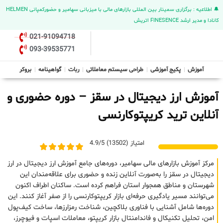
🔔 اطلاعیه : برگزاری سمینار بین المللی بازارهای مالی با میزبانی سهامیر و حضورکمپانی HELMEN
کانادا و مدیر ارشد FINESENCE اتریش
021-91094718
093-39535771
آموزش
پکیج آموزشی
طراحی سیستم معاملاتی
ربات
گواهینامه
بروکر
آموزش ارز دیجیتال در سقز – دوره حضوری و
آنلاین ترید کریپتوکارنسی
امتیاز (13502) 4.9/5
مرکز آموزش بازارهای مالی سهامیر، دوره‌های جامع آموزش ارز دیجیتال در ارز
دیجیتال در سقز را به‌صورت آنلاین زنده و حضوری برای علاقه‌مندان این
شهرستان و مناطق همجوار استان فراهم کرده است. ساکنان اطراف اکنون
می‌توانند مسیر یادگیری حرفه‌ای بازار کریپتوکارنسی را از صفر آغاز کنند. این
دوره‌ها شامل آشنایی با فناوری بلاکچین، شناخت رمزارزها، ساخت کیف‌پول
امن، تحلیل تکنیکال و فاندامنتال بازار کریپتو، معاملات اسپات و فیوچرز،