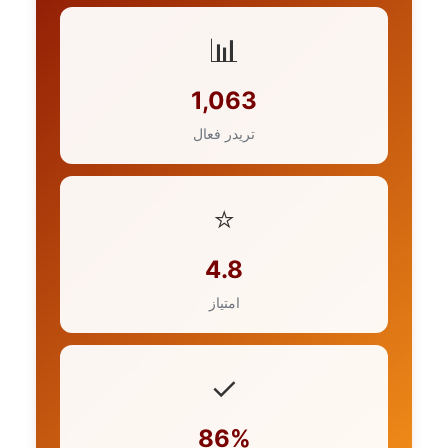
📊
1,063
تریدر فعال
⭐
4.8
امتیاز
✓
86%