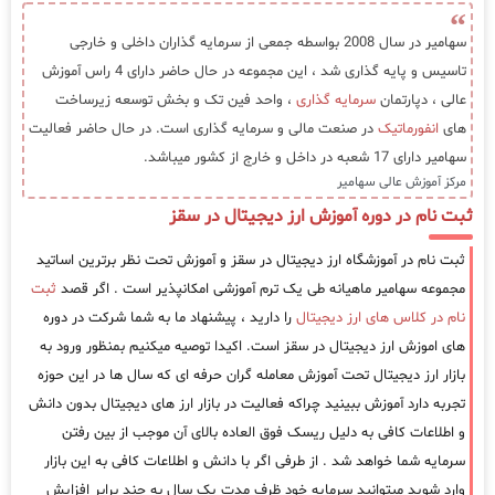
سهامیر در سال 2008 بواسطه جمعی از سرمایه گذاران داخلی و خارجی
تاسیس و پایه گذاری شد ، این مجموعه در حال حاضر دارای 4 راس آموزش
عالی ، دپارتمان
سرمایه گذاری
، واحد فین تک و بخش توسعه زیرساخت
های
انفورماتیک
در صنعت مالی و سرمایه گذاری است. در حال حاضر فعالیت
سهامیر دارای 17 شعبه در داخل و خارج از کشور میباشد.
مرکز آموزش عالی سهامیر
ثبت نام در دوره آموزش ارز دیجیتال در سقز
ثبت نام در آموزشگاه ارز دیجیتال در سقز و آموزش تحت نظر برترین اساتید
مجموعه سهامیر ماهیانه طی یک ترم آموزشی امکانپذیر است . اگر قصد
ثبت
نام در کلاس های ارز دیجیتال
را دارید ، پیشنهاد ما به شما شرکت در دوره
های اموزش ارز دیجیتال در سقز است. اکیدا توصیه میکنیم بمنظور ورود به
بازار ارز دیجیتال تحت آموزش معامله گران حرفه ای که سال ها در این حوزه
تجربه دارد آموزش ببینید چراکه فعالیت در بازار ارز های دیجیتال بدون دانش
و اطلاعات کافی به دلیل ریسک فوق العاده بالای آن موجب از بین رفتن
سرمایه شما خواهد شد . از طرفی اگر با دانش و اطلاعات کافی به این بازار
وارد شوید میتوانید سرمایه خود ظرف مدت یک سال به چند برابر افزایش