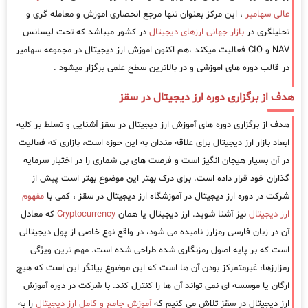
عالی سهامیر
، این مرکز بعنوان تنها مرجع انحصاری اموزش و معامله گری و
تحلیلگری در
بازار جهانی ارزهای دیجیتال
در کشور میباشد که تحت لیسانس
NAV و CIO فعالیت میکند ،هم اکنون اموزش ارز دیجیتال در مجموعه سهامیر
در قالب دوره های اموزشی و در بالاترین سطح علمی برگزار میشود .
هدف از برگزاری دوره ارز دیجیتال در سقز
هدف از برگزاری دوره های آموزش ارز دیجیتال در سقز آشنایی و تسلط بر کلیه
ابعاد بازار ارز دیجیتال برای علاقه مندان به این حوزه است، بازاری که فعالیت
در آن بسیار هیجان انگیز است و فرصت های بی شماری را در اختیار سرمایه
گذاران خود قرار داده است. برای درک بهتر این موضوع بهتر است پیش از
شرکت در دوره ارز دیجیتال در آموزشگاه ارز دیجیتال در سقز ، کمی با
مفهوم
ارز دیجیتال
نیز آشنا شوید. ارز دیجیتال یا همان
Cryptocurrency
که معادل
آن در زبان فارسی رمزارز نامیده می شود، در واقع نوع خاصی از پول دیجیتالی
است که بر پایه اصول رمزنگاری شده طراحی شده است. مهم ترین ویژگی
رمزارزها، غیرمتمرکز بودن آن ها است که این موضوع بیانگر این است که هیچ
ارگان یا موسسه ای نمی تواند آن ها را کنترل کند. با شرکت در دوره آموزش
ارز دیجیتال در سقز تلاش می کنیم که
آموزش جامع و کامل ارز دیجیتال
را به