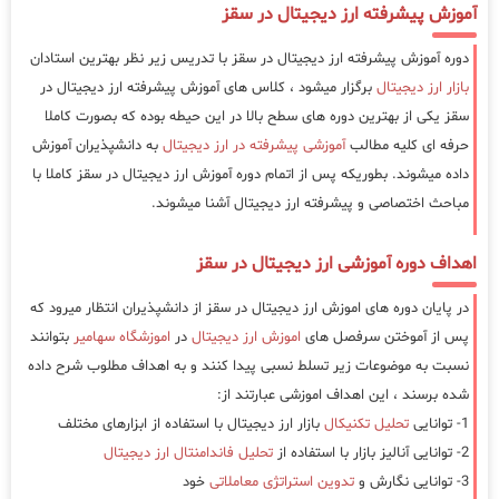
آموزش پیشرفته ارز دیجیتال در سقز
دوره آموزش پیشرفته ارز دیجیتال در سقز با تدریس زیر نظر بهترین استادان
بازار ارز دیجیتال
برگزار میشود ، کلاس های آموزش پیشرفته ارز دیجیتال در
سقز یکی از بهترین دوره های سطح بالا در این حیطه بوده که بصورت کاملا
حرفه ای کلیه مطالب
آموزشی پیشرفته در ارز دیجیتال
به دانشپذیران آموزش
داده میشوند. بطوریکه پس از اتمام دوره آموزش ارز دیجیتال در سقز کاملا با
مباحث اختصاصی و پیشرفته ارز دیجیتال آشنا میشوند.
اهداف دوره آموزشی ارز دیجیتال در سقز
در پایان دوره های اموزش ارز دیجیتال در سقز از دانشپذیران انتظار میرود که
پس از آموختن سرفصل های
اموزش ارز دیجیتال
در
اموزشگاه سهامیر
بتوانند
نسبت به موضوعات زیر تسلط نسبی پیدا کنند و به اهداف مطلوب شرح داده
شده برسند ، این اهداف اموزشی عبارتند از:
1- توانایی
تحلیل تکنیکال
بازار ارز دیجیتال با استفاده از ابزارهای مختلف
2- توانایی آنالیز بازار با استفاده از
تحلیل فاندامنتال ارز دیجیتال
3- توانایی نگارش و
تدوین استراتژی معاملاتی
خود