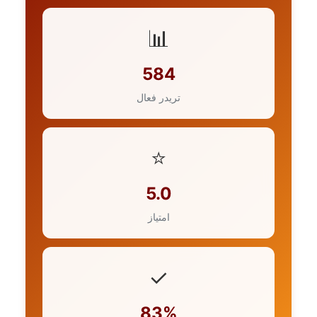
📊
584
تریدر فعال
⭐
5.0
امتیاز
✓
83%