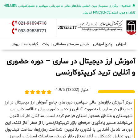
🔔 اطلاعیه : برگزاری سمینار بین المللی بازارهای مالی با میزبانی سهامیر و حضورکمپانی HELMEN
کانادا و مدیر ارشد FINESENCE اتریش
021-91094718
093-39535771
آموزش
پکیج آموزشی
طراحی سیستم معاملاتی
ربات
گواهینامه
بروکر
آموزش ارز دیجیتال در ساری – دوره حضوری
و آنلاین ترید کریپتوکارنسی
امتیاز (13502) 4.9/5
مرکز آموزش بازارهای مالی سهامیر، دوره‌های جامع آموزش ارز دیجیتال در ارز
دیجیتال در ساری را به‌صورت آنلاین زنده و حضوری برای علاقه‌مندان این
شهرستان و مناطق همجوار استان فراهم کرده است. ساکنان اطراف اکنون
می‌توانند مسیر یادگیری حرفه‌ای بازار کریپتوکارنسی را از صفر آغاز کنند. این
دوره‌ها شامل آشنایی با فناوری بلاکچین، شناخت رمزارزها، ساخت کیف‌پول
امن، تحلیل تکنیکال و فاندامنتال بازار کریپتو، معاملات اسپات و فیوچرز،