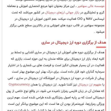
موسسه عالی سهامیر
، این مرکز بعنوان تنها مرجع انحصاری اموزش و معامله
گری و تحلیلگری در
بازار جهانی ارزهای دیجیتال
در کشور میباشد که تحت
لیسانس NAV و CIO فعالیت میکند ،هم اکنون اموزش ارز دیجیتال در
مجموعه سهامیر در قالب دوره های اموزشی و در بالاترین سطح علمی برگزار
میشود .
هدف از برگزاری دوره ارز دیجیتال در ساری
هدف از برگزاری دوره های آموزش ارز دیجیتال در ساری آشنایی و تسلط بر
کلیه ابعاد بازار ارز دیجیتال برای علاقه مندان به این حوزه است، بازاری که
فعالیت در آن بسیار هیجان انگیز است و فرصت های بی شماری را در اختیار
سرمایه گذاران خود قرار داده است. برای درک بهتر این موضوع بهتر است
پیش از شرکت در دوره ارز دیجیتال در آموزشگاه ارز دیجیتال در ساری ، کمی
با
مفهوم ارز دیجیتال
نیز آشنا شوید. ارز دیجیتال یا همان
Cryptocurrency
که معادل آن در زبان فارسی رمزارز نامیده می شود، در واقع نوع خاصی از پول
دیجیتالی است که بر پایه اصول رمزنگاری شده طراحی شده است. مهم ترین
ویژگی رمزارزها، غیرمتمرکز بودن آن ها است که این موضوع بیانگر این است
که هیچ ارگان یا موسسه ای نمی تواند آن ها را کنترل کند. با شرکت در دوره