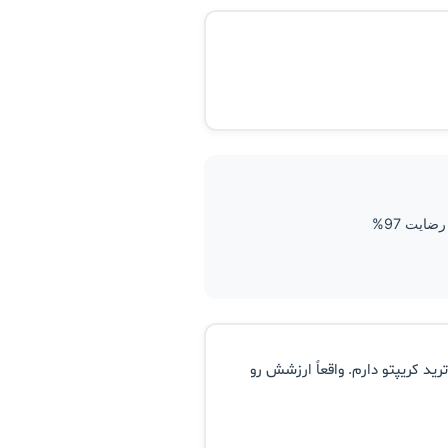
ضایت 97%
ید کریپتو دارم. واقعاً ارزشش رو