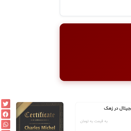
یجیتال در زهک
به قیمت به تومان