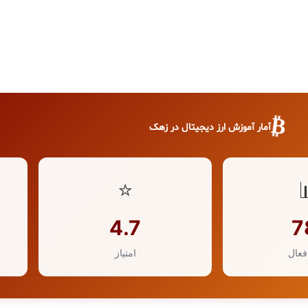
₿
آمار آموزش ارز دیجیتال در زهک
⭐
4.7
7
فعال
امتیاز