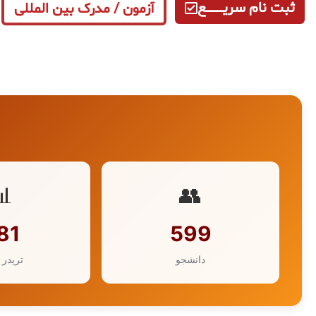
ثبت نام سریــــــــــــع
آزمون / مدرک بین المللی
📊
👥
81
599
دانشجو
تریدر 