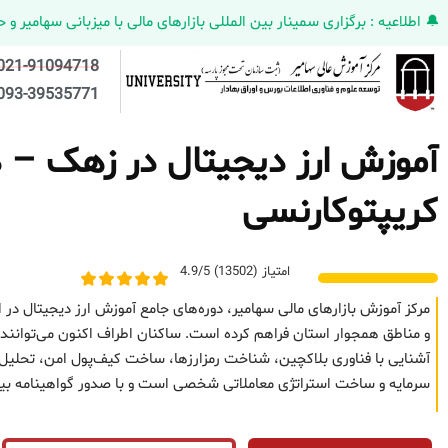
🔔 اطلاعیه : برگزاری سمینار بین المللی بازارهای مالی با میزبانی سهامیر و حضورکمپانی HELMEN کانادا و مدیر ارش
021-91094718
093-39535771
آموزش ارز دیجیتال در زهک – د
کریپتوکارنسی
امتیاز (13502) 4.9/5
مرکز آموزش بازارهای مالی سهامیر، دوره‌های جامع آموزش ارز دیجیتال در 
و مناطق همجوار استان فراهم کرده است. ساکنان اطراف اکنون می‌توانند مسی
آشنایی با فناوری بلاکچین، شناخت رمزارزها، ساخت کیف‌پول امن، تحلیل ت
سرمایه و ساخت استراتژی معاملاتی شخصی است و با صدور گواهینامه بین‌ا