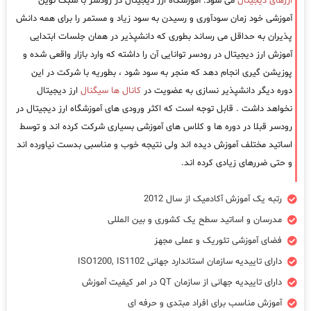
ارزهای دیجیتال
می شود. آموزشگاه ارز دیجیتال در رودسر با سبک نوین
آموزشی خود زمان سودآوری و رسیدن به سود زیاد و مستمر را برای همه دانش
پذیران به حداقل می رساند بطوری که دانشپذیر در همان جلسات ابتدایی
آموزش ارز دیجیتال در رودسر توانایی آن را داشته که وارد بازار واقعی شده و
پوزیشن گیری انجام دهد که منجر به سود شود ، بطوریه با شرکت در این
دوره دیگر دانشپذیر نسازی به عضویت در
کانال ها سیگنال
ارز دیجیتال
نخواهد داشت . قابل توجه است که اکثر ورودی های آموزشگاه ارز دیجیتال در
رودسر قبلا در دوره ها و کلاس های آموزشی بسیاری شرکت کرده اند و توسط
اساتید مختلف آموزش دیده اند ولی نتیجه خوب و مناسبی بدست نیاورده اند
و حتی ضررهای زیادی کرده اند.
رتبه یک آموزش آکادمیک از سال 2012
مدرسان و اساتید سطح یک کشوری و بین المللی
فضای آموزشی تئوریک و عملی مجهز
دارای تاییدیه سازمان استاندارد جهانی ISO1200, IS1102
دارای تاییدیه جهانی از سازمان QT در امر کیفیت آموزش
آموزش مناسب برای افراد مبتدی و حرفه ای