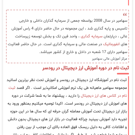
سهامیر در سال 2008 بواسطه جمعی از سرمایه گذاران داخلی و خارجی
تاسیس و پایه گذاری شد ، این مجموعه در حال حاضر دارای 4 راس آموزش
عالی ، دپارتمان
سرمایه گذاری
، واحد فین تک و بخش توسعه زیرساخت
های
انفورماتیک
در صنعت مالی و سرمایه گذاری است. در حال حاضر فعالیت
سهامیر دارای 17 شعبه در داخل و خارج از کشور میباشد.
مرکز آموزش عالی سهامیر
ثبت نام در دوره آموزش ارز دیجیتال در رودسر
ثبت نام در آموزشگاه ارز دیجیتال در رودسر و آموزش تحت نظر برترین اساتید
مجموعه سهامیر ماهیانه طی یک ترم آموزشی امکانپذیر است . اگر قصد
ثبت
نام در کلاس های ارز دیجیتال
را دارید ، پیشنهاد ما به شما شرکت در دوره
های اموزش ارز دیجیتال در رودسر است. اکیدا توصیه میکنیم بمنظور ورود به
بازار ارز دیجیتال تحت آموزش معامله گران حرفه ای که سال ها در این حوزه
تجربه دارد آموزش ببینید چراکه فعالیت در بازار ارز های دیجیتال بدون دانش
و اطلاعات کافی به دلیل ریسک فوق العاده بالای آن موجب از بین رفتن
سرمایه شما خواهد شد . از طرفی اگر با دانش و اطلاعات کافی به این بازار