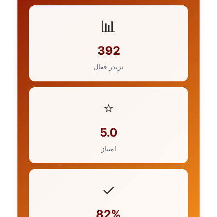
📊
392
تریدر فعال
⭐
5.0
امتیاز
✓
82%