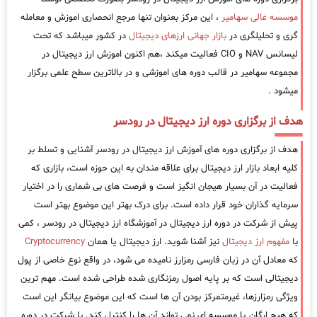
موسسه عالی سهامیر
، این مرکز بعنوان تنها مرجع انحصاری اموزش و معامله
گری و تحلیلگری در
بازار جهانی ارزهای دیجیتال
در کشور میباشد که تحت
لیسانس NAV و CIO فعالیت میکند ،هم اکنون اموزش ارز دیجیتال در
مجموعه سهامیر در قالب دوره های اموزشی و در بالاترین سطح علمی برگزار
میشود .
هدف از برگزاری دوره ارز دیجیتال در رودسر
هدف از برگزاری دوره های آموزش ارز دیجیتال در رودسر آشنایی و تسلط بر
کلیه ابعاد بازار ارز دیجیتال برای علاقه مندان به این حوزه است، بازاری که
فعالیت در آن بسیار هیجان انگیز است و فرصت های بی شماری را در اختیار
سرمایه گذاران خود قرار داده است. برای درک بهتر این موضوع بهتر است
پیش از شرکت در دوره ارز دیجیتال در آموزشگاه ارز دیجیتال در رودسر ، کمی
با
مفهوم ارز دیجیتال
نیز آشنا شوید. ارز دیجیتال یا همان
Cryptocurrency
که معادل آن در زبان فارسی رمزارز نامیده می شود، در واقع نوع خاصی از پول
دیجیتالی است که بر پایه اصول رمزنگاری شده طراحی شده است. مهم ترین
ویژگی رمزارزها، غیرمتمرکز بودن آن ها است که این موضوع بیانگر این است
که هیچ ارگان یا موسسه ای نمی تواند آن ها را کنترل کند. با شرکت در دوره