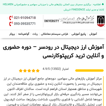
🔔 اطلاعیه : برگزاری سمینار بین المللی بازارهای مالی با میزبانی سهامیر و حضورکمپانی HELMEN
کانادا و مدیر ارشد FINESENCE اتریش
021-91094718
093-39535771
آموزش
پکیج آموزشی
طراحی سیستم معاملاتی
ربات
گواهینامه
بروکر
آموزش ارز دیجیتال در رودسر – دوره حضوری
و آنلاین ترید کریپتوکارنسی
امتیاز (13502) 4.9/5
مرکز آموزش بازارهای مالی سهامیر، دوره‌های جامع آموزش ارز دیجیتال در ارز
دیجیتال در رودسر را به‌صورت آنلاین زنده و حضوری برای علاقه‌مندان این
شهرستان و مناطق همجوار استان فراهم کرده است. ساکنان اطراف اکنون
می‌توانند مسیر یادگیری حرفه‌ای بازار کریپتوکارنسی را از صفر آغاز کنند. این
دوره‌ها شامل آشنایی با فناوری بلاکچین، شناخت رمزارزها، ساخت کیف‌پول
امن، تحلیل تکنیکال و فاندامنتال بازار کریپتو، معاملات اسپات و فیوچرز،