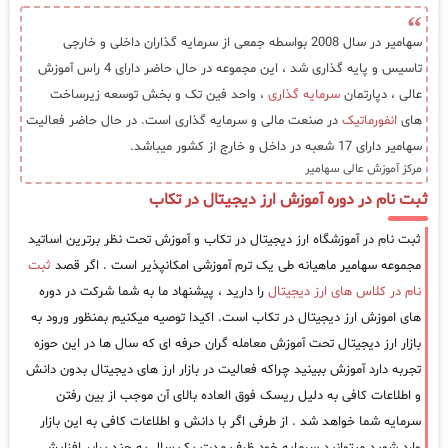
سهامیر در سال 2008 بواسطه جمعی از سرمایه گذاران داخلی و خارجی
تاسیس و پایه گذاری شد ، این مجموعه در حال حاضر دارای 4 راس آموزش
عالی ، دپارتمان
سرمایه گذاری
، واحد فین تک و بخش توسعه زیرساخت
های
انفورماتیک
در صنعت مالی و سرمایه گذاری است. در حال حاضر فعالیت
سهامیر دارای 17 شعبه در داخل و خارج از کشور میباشد.
مرکز آموزش عالی سهامیر
ثبت نام در دوره آموزش ارز دیجیتال در تکاب
ثبت نام در آموزشگاه ارز دیجیتال در تکاب و آموزش تحت نظر برترین اساتید
مجموعه سهامیر ماهیانه طی یک ترم آموزشی امکانپذیر است . اگر قصد
ثبت
نام در کلاس های ارز دیجیتال
را دارید ، پیشنهاد ما به شما شرکت در دوره
های اموزش ارز دیجیتال در تکاب است. اکیدا توصیه میکنیم بمنظور ورود به
بازار ارز دیجیتال تحت آموزش معامله گران حرفه ای که سال ها در این حوزه
تجربه دارد آموزش ببینید چراکه فعالیت در بازار ارز های دیجیتال بدون دانش
و اطلاعات کافی به دلیل ریسک فوق العاده بالای آن موجب از بین رفتن
سرمایه شما خواهد شد . از طرفی اگر با دانش و اطلاعات کافی به این بازار
وارد شوید میتوانید سرمایه خود ظرف مدت یک سال به چند برابر افزایش