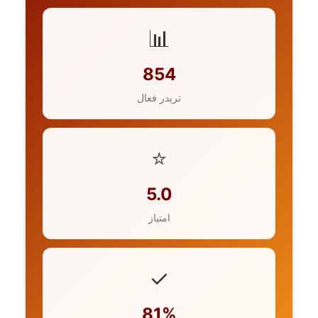
📊
854
تریدر فعال
⭐
5.0
امتیاز
✓
81%