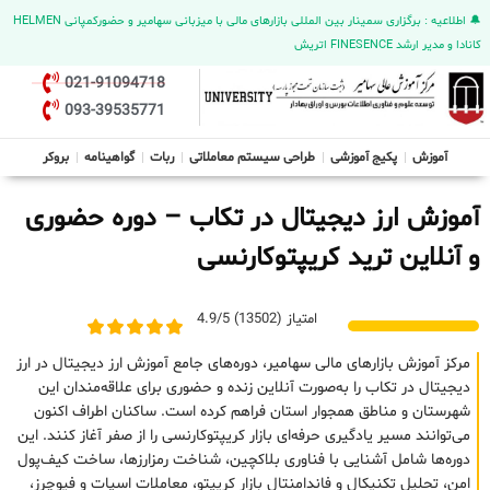
🔔 اطلاعیه : برگزاری سمینار بین المللی بازارهای مالی با میزبانی سهامیر و حضورکمپانی HELMEN
کانادا و مدیر ارشد FINESENCE اتریش
021-91094718
093-39535771
آموزش
پکیج آموزشی
طراحی سیستم معاملاتی
ربات
گواهینامه
بروکر
آموزش ارز دیجیتال در تکاب – دوره حضوری
و آنلاین ترید کریپتوکارنسی
امتیاز (13502) 4.9/5
مرکز آموزش بازارهای مالی سهامیر، دوره‌های جامع آموزش ارز دیجیتال در ارز
دیجیتال در تکاب را به‌صورت آنلاین زنده و حضوری برای علاقه‌مندان این
شهرستان و مناطق همجوار استان فراهم کرده است. ساکنان اطراف اکنون
می‌توانند مسیر یادگیری حرفه‌ای بازار کریپتوکارنسی را از صفر آغاز کنند. این
دوره‌ها شامل آشنایی با فناوری بلاکچین، شناخت رمزارزها، ساخت کیف‌پول
امن، تحلیل تکنیکال و فاندامنتال بازار کریپتو، معاملات اسپات و فیوچرز،