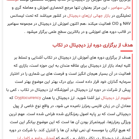
عالی سهامیر
، این مرکز بعنوان تنها مرجع انحصاری اموزش و معامله گری و
تحلیلگری در
بازار جهانی ارزهای دیجیتال
در کشور میباشد که تحت لیسانس
NAV و CIO فعالیت میکند ،هم اکنون اموزش ارز دیجیتال در مجموعه سهامیر
در قالب دوره های اموزشی و در بالاترین سطح علمی برگزار میشود .
هدف از برگزاری دوره ارز دیجیتال در تکاب
هدف از برگزاری دوره های آموزش ارز دیجیتال در تکاب آشنایی و تسلط بر
کلیه ابعاد بازار ارز دیجیتال برای علاقه مندان به این حوزه است، بازاری که
فعالیت در آن بسیار هیجان انگیز است و فرصت های بی شماری را در اختیار
سرمایه گذاران خود قرار داده است. برای درک بهتر این موضوع بهتر است
پیش از شرکت در دوره ارز دیجیتال در آموزشگاه ارز دیجیتال در تکاب ، کمی با
مفهوم ارز دیجیتال
نیز آشنا شوید. ارز دیجیتال یا همان
Cryptocurrency
که
معادل آن در زبان فارسی رمزارز نامیده می شود، در واقع نوع خاصی از پول
دیجیتالی است که بر پایه اصول رمزنگاری شده طراحی شده است. مهم ترین
ویژگی رمزارزها، غیرمتمرکز بودن آن ها است که این موضوع بیانگر این است
که هیچ ارگان یا موسسه ای نمی تواند آن ها را کنترل کند. با شرکت در دوره
آموزش ارز دیجیتال در تکاب تلاش می کنیم که
آموزش جامع و کامل ارز