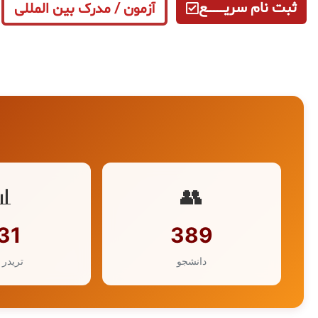
ثبت نام سریــــــــــــع
آزمون / مدرک بین المللی
📊
👥
31
389
دانشجو
تریدر 