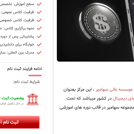
سطح آموزش: تخصصی -
ظرفیت کلاس عمومی: 10 نفر
ظرفیت کلاس خصوصی: 3 ن
نحوه برگزاری کلاس: ح
پشتیبانی پس از دوره: 90 رو
خوابگاه برای دانشپذیر
مدرک بین المللی: سازم
ادامه فرایند ثبت نام
شرایط ثبت نام:
موسسه عالی سهامیر
، این مرکز بعنوان
های دیجیتال
در کشور میباشد که تحت
وضعیت ثبت نا
در حال تکمیل ظرفی
تال در مجموعه سهامیر در قالب دوره های اموزشی
ثبت نام 