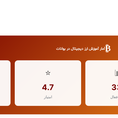
₿
آمار آموزش ارز دیجیتال در بوانات
⭐
4.7
3
فعال
امتیاز