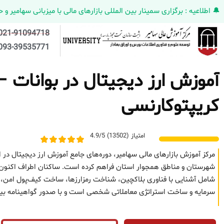
🔔 اطلاعیه : برگزاری سمینار بین المللی بازارهای مالی با میزبانی سهامیر و حضورکمپانی HELMEN کانادا و مدیر ارش
021-91094718
093-39535771
آموزش ارز دیجیتال در بوانات –
کریپتوکارنسی
امتیاز (13502) 4.9/5
مرکز آموزش بازارهای مالی سهامیر، دوره‌های جامع آموزش ارز دیجیتال در ار
شهرستان و مناطق همجوار استان فراهم کرده است. ساکنان اطراف اکنون می‌تو
شامل آشنایی با فناوری بلاکچین، شناخت رمزارزها، ساخت کیف‌پول امن، تح
سرمایه و ساخت استراتژی معاملاتی شخصی است و با صدور گواهینامه بین‌ا