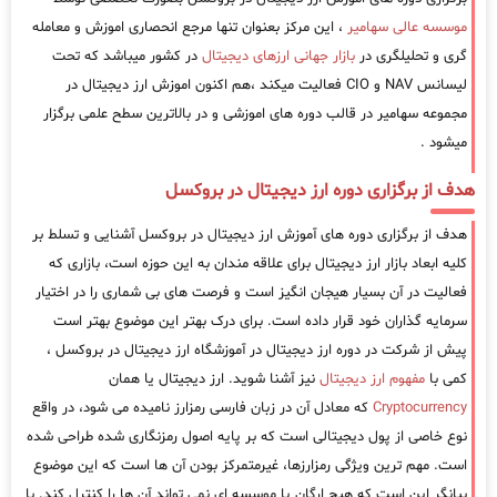
موسسه عالی سهامیر
، این مرکز بعنوان تنها مرجع انحصاری اموزش و معامله
گری و تحلیلگری در
بازار جهانی ارزهای دیجیتال
در کشور میباشد که تحت
لیسانس NAV و CIO فعالیت میکند ،هم اکنون اموزش ارز دیجیتال در
مجموعه سهامیر در قالب دوره های اموزشی و در بالاترین سطح علمی برگزار
میشود .
هدف از برگزاری دوره ارز دیجیتال در بروکسل
هدف از برگزاری دوره های آموزش ارز دیجیتال در بروکسل آشنایی و تسلط بر
کلیه ابعاد بازار ارز دیجیتال برای علاقه مندان به این حوزه است، بازاری که
فعالیت در آن بسیار هیجان انگیز است و فرصت های بی شماری را در اختیار
سرمایه گذاران خود قرار داده است. برای درک بهتر این موضوع بهتر است
پیش از شرکت در دوره ارز دیجیتال در آموزشگاه ارز دیجیتال در بروکسل ،
کمی با
مفهوم ارز دیجیتال
نیز آشنا شوید. ارز دیجیتال یا همان
Cryptocurrency
که معادل آن در زبان فارسی رمزارز نامیده می شود، در واقع
نوع خاصی از پول دیجیتالی است که بر پایه اصول رمزنگاری شده طراحی شده
است. مهم ترین ویژگی رمزارزها، غیرمتمرکز بودن آن ها است که این موضوع
بیانگر این است که هیچ ارگان یا موسسه ای نمی تواند آن ها را کنترل کند. با