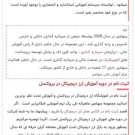
میشود ، توانسته سیستم آموزشی استاندارد و انحصاری را بوجود آورده است
که در نوع خود منحصر بفرد است .
سهامیر در سال 2008 بواسطه جمعی از سرمایه گذاران داخلی و خارجی
تاسیس و پایه گذاری شد ، این مجموعه در حال حاضر دارای 4 راس آموزش
عالی ، دپارتمان
سرمایه گذاری
، واحد فین تک و بخش توسعه زیرساخت
های
انفورماتیک
در صنعت مالی و سرمایه گذاری است. در حال حاضر فعالیت
سهامیر دارای 17 شعبه در داخل و خارج از کشور میباشد.
مرکز آموزش عالی سهامیر
ثبت نام در دوره آموزش ارز دیجیتال در بروکسل
ثبت نام در آموزشگاه ارز دیجیتال در بروکسل و آموزش تحت نظر برترین
اساتید مجموعه سهامیر ماهیانه طی یک ترم آموزشی امکانپذیر است . اگر
قصد
ثبت نام در کلاس های ارز دیجیتال
را دارید ، پیشنهاد ما به شما شرکت
در دوره های اموزش ارز دیجیتال در بروکسل است. اکیدا توصیه میکنیم
بمنظور ورود به بازار ارز دیجیتال تحت آموزش معامله گران حرفه ای که سال
ها در این حوزه تجربه دارد آموزش ببینید چراکه فعالیت در بازار ارز های