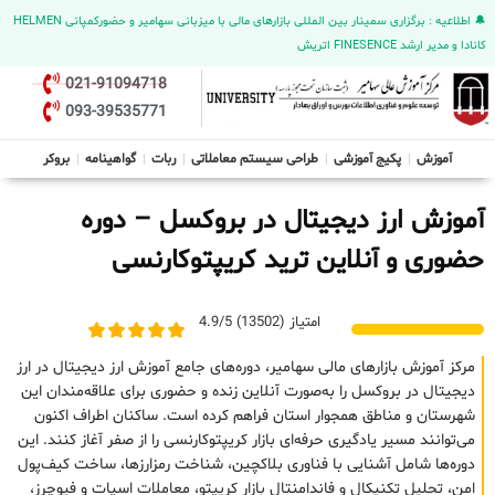
🔔 اطلاعیه : برگزاری سمینار بین المللی بازارهای مالی با میزبانی سهامیر و حضورکمپانی HELMEN
کانادا و مدیر ارشد FINESENCE اتریش
021-91094718
093-39535771
آموزش
پکیج آموزشی
طراحی سیستم معاملاتی
ربات
گواهینامه
بروکر
آموزش ارز دیجیتال در بروکسل – دوره
حضوری و آنلاین ترید کریپتوکارنسی
امتیاز (13502) 4.9/5
مرکز آموزش بازارهای مالی سهامیر، دوره‌های جامع آموزش ارز دیجیتال در ارز
دیجیتال در بروکسل را به‌صورت آنلاین زنده و حضوری برای علاقه‌مندان این
شهرستان و مناطق همجوار استان فراهم کرده است. ساکنان اطراف اکنون
می‌توانند مسیر یادگیری حرفه‌ای بازار کریپتوکارنسی را از صفر آغاز کنند. این
دوره‌ها شامل آشنایی با فناوری بلاکچین، شناخت رمزارزها، ساخت کیف‌پول
امن، تحلیل تکنیکال و فاندامنتال بازار کریپتو، معاملات اسپات و فیوچرز،