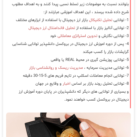
بتوانند نسبت به موضوعات زیر تسلط نسبی پیدا کنند و به اهداف مطلوب
شرح داده شده برسند ، این اهداف اموزشی عبارتند از:
1- توانایی
تحلیل تکنیکال
بازار ارز دیجیتال با استفاده از ابزارهای مختلف
2- توانایی آنالیز بازار با استفاده از
تحلیل فاندامنتال ارز دیجیتال
3- توانایی نگارش و
تدوین استراتژی معاملاتی
خود
4- پس از دوره اموزش ارز دیجیتال در بروکسل دانشپذیر توانایی شناسایی
گرایشات بازار را کسب میکند
5- توانایی پوزیشن گیری در محیط REAL یا واقعی
6- توانایی مدیریت سرمایه ،
مدیریت ریسک و روانشناسی بازار
7- توانایی انجام معاملات اسکلپ در تایم فریم های 5-15-30 دقیقه
8- توانایی تحلیل روند بازار بر اساس
اخبار
و وقایع در جهان
و بسیاری از توانایی های دیگر که دانشپذیران در پایان دوره آموزش ارز
دیجیتال در بروکسل کسب خواهند نمود.