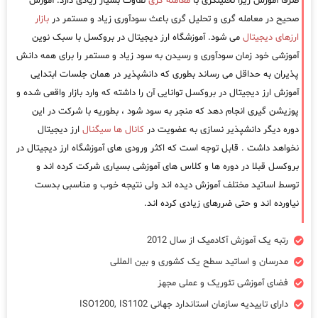
صرفا آموزش زیرا تحلیلگری با
معامله گری
تفاوت بسیار زیادی دارد. آموزش
صحیح در معامله گری و تحلیل گری باعث سودآوری زیاد و مستمر در
بازار
ارزهای دیجیتال
می شود. آموزشگاه ارز دیجیتال در بروکسل با سبک نوین
آموزشی خود زمان سودآوری و رسیدن به سود زیاد و مستمر را برای همه دانش
پذیران به حداقل می رساند بطوری که دانشپذیر در همان جلسات ابتدایی
آموزش ارز دیجیتال در بروکسل توانایی آن را داشته که وارد بازار واقعی شده و
پوزیشن گیری انجام دهد که منجر به سود شود ، بطوریه با شرکت در این
دوره دیگر دانشپذیر نسازی به عضویت در
کانال ها سیگنال
ارز دیجیتال
نخواهد داشت . قابل توجه است که اکثر ورودی های آموزشگاه ارز دیجیتال در
بروکسل قبلا در دوره ها و کلاس های آموزشی بسیاری شرکت کرده اند و
توسط اساتید مختلف آموزش دیده اند ولی نتیجه خوب و مناسبی بدست
نیاورده اند و حتی ضررهای زیادی کرده اند.
رتبه یک آموزش آکادمیک از سال 2012
مدرسان و اساتید سطح یک کشوری و بین المللی
فضای آموزشی تئوریک و عملی مجهز
دارای تاییدیه سازمان استاندارد جهانی ISO1200, IS1102