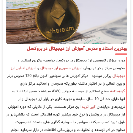
بهترین استاد و مدرس آموزش ارز دیجیتال در بروکسل
دوره اموزش تخصصی ارز دیجیتال در بروکسل بواسطه برترین اساتید و
مدرسان مرکز و در دو روش
اموزش حضوری ارز دیجیتال
و
اموزش انلاین ارز
دیجیتال
برگزار میشود ، مرکز آموزش عالی سهامیر اکنون بالغ 120 مدرس برتر
و بین المللی را در اختیار داشته بطوریکه مدرسان و اساتید مرکز دارای
گواهینامه
سطح استادی از موسسه جهانی AWQ میباشند ضمن اینکه کلیه
انها دارای حداقل 10 سال سابقه و تجربه کاری در بازار ارز دیجیتال و از
تریدرهای دپارتمان
کپی ترید
این مرکز هستند. یکی از دلایلی که دوره آموزش
ارز دیجیتال در بروکسل را نوع خود بینظیر کرده اطلاعاتی است که دانشپذیر در
طول دوره کسب میکند. سهامیر با سرمایه گذاری های متعدد که بصورت
مداوم در امر توسعه و تحقیقات و بروزرسانی اطلاعات در بازار سرمایه انجام