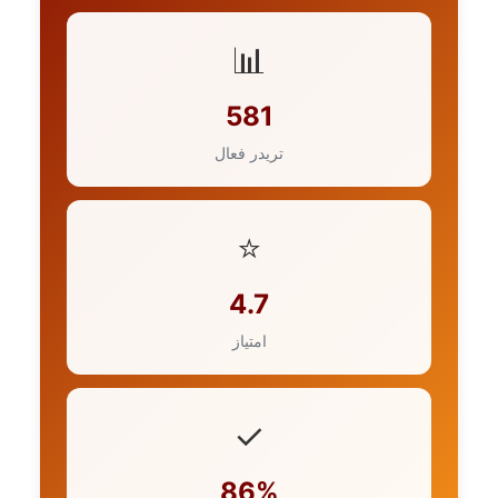
📊
581
تریدر فعال
⭐
4.7
امتیاز
✓
86%