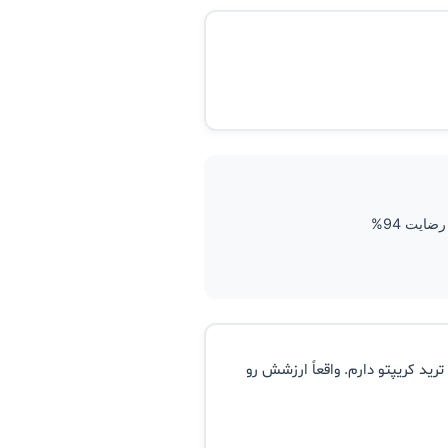
ضایت 94%
رید کریپتو دارم. واقعاً ارزشش رو