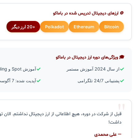
🪙 ارزهای دیجیتال تدریس شده در باماکو
Bitcoin
Ethereum
Polkadot
+20 ارز دیگر
🎓 ویژگی‌های دوره ارز دیجیتال در باماکو
✓
✓
از سال 2024 آموزش مستمر
آموزش Spot و Futures Trading
✓
✓
پشتیبانی 24/7 تلگرامی
آپدیت شده: 7 آگوست 2026
"
قبل از شرکت در دوره، هیچ اطلاعاتی از ارز دیجیتال نداشتم. الان تو
داشت!
— علی محمدی