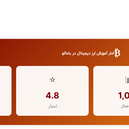
₿
آمار آموزش ارز دیجیتال در باماکو
⭐
4.8
1,
فعال
امتیاز