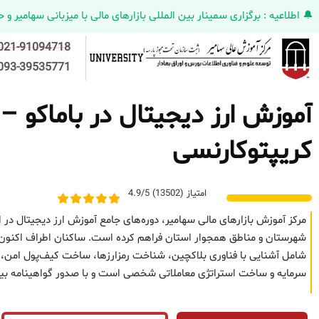
🔔 اطلاعیه : برگزاری سمینار بین المللی بازارهای مالی با میزبانی سهامیر و حضورکمپانی HELMEN کانادا و مدیر ارش
021-91094718
093-39535771
آموزش ارز دیجیتال در باماکو – 
کریپتوکارنسی
امتیاز (13502) 4.9/5
مرکز آموزش بازارهای مالی سهامیر، دوره‌های جامع آموزش ارز دیجیتال در ار
شهرستان و مناطق همجوار استان فراهم کرده است. ساکنان اطراف اکنون می‌تو
شامل آشنایی با فناوری بلاکچین، شناخت رمزارزها، ساخت کیف‌پول امن، تح
سرمایه و ساخت استراتژی معاملاتی شخصی است و با صدور گواهینامه بین‌ا