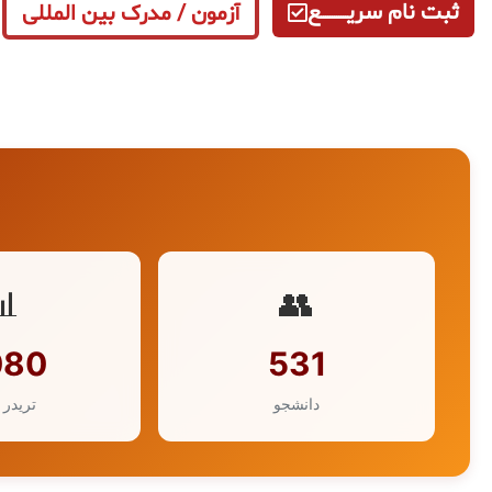
ثبت نام سریــــــــــــع
آزمون / مدرک بین المللی
📊
👥
080
531
دانشجو
تریدر 