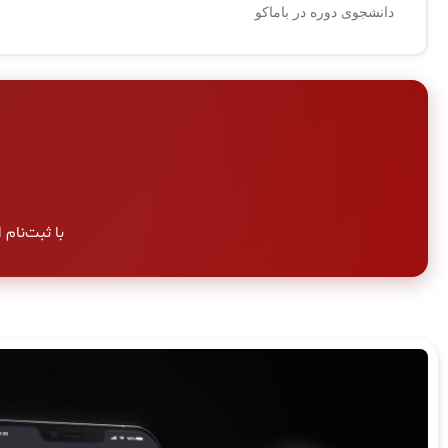
دانشجوی دوره در باماکو
با ثبت‌نام امر