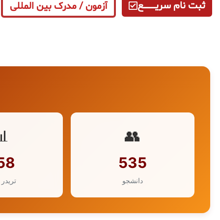
ثبت نام سریــــــــــــع
آزمون / مدرک بین المللی
📊
👥
58
535
دانشجو
تریدر 