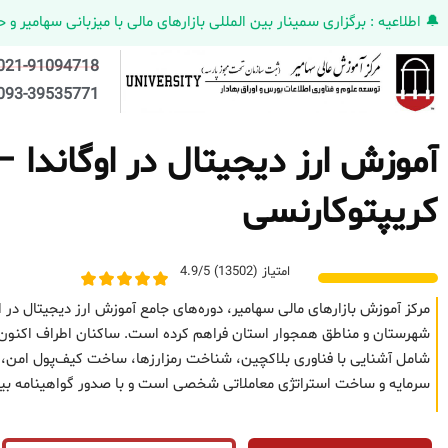
🔔 اطلاعیه : برگزاری سمینار بین المللی بازارهای مالی با میزبانی سهامیر و حضورکمپانی HELMEN کانادا و مدیر ارش
021-91094718
093-39535771
آموزش ارز دیجیتال در اوگاندا –
کریپتوکارنسی
امتیاز (13502) 4.9/5
مرکز آموزش بازارهای مالی سهامیر، دوره‌های جامع آموزش ارز دیجیتال در ار
شهرستان و مناطق همجوار استان فراهم کرده است. ساکنان اطراف اکنون می‌تو
شامل آشنایی با فناوری بلاکچین، شناخت رمزارزها، ساخت کیف‌پول امن، تح
سرمایه و ساخت استراتژی معاملاتی شخصی است و با صدور گواهینامه بین‌ا