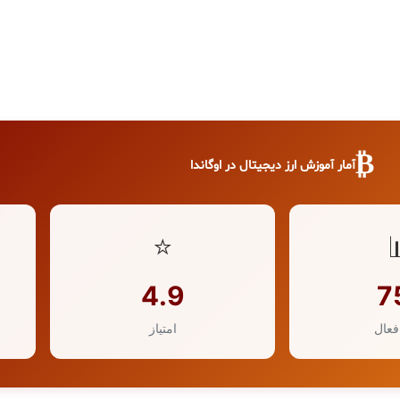
₿
آمار آموزش ارز دیجیتال در اوگاندا
⭐
4.9
7
فعال
امتیاز