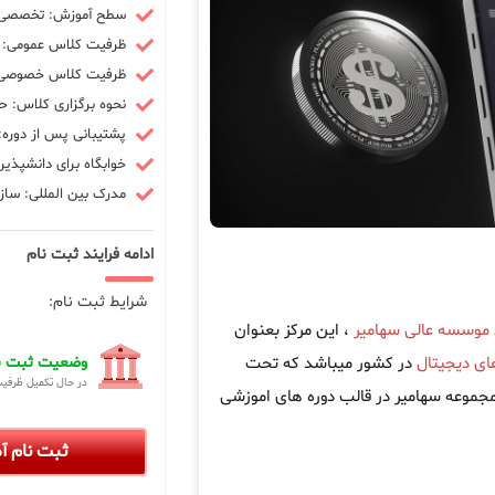
سطح آموزش: تخصصی -
ظرفیت کلاس عمومی: 10 نفر
ظرفیت کلاس خصوصی: 3 ن
نحوه برگزاری کلاس: ح
پشتیبانی پس از دوره: 90 رو
خوابگاه برای دانشپذیر
مدرک بین المللی: سازم
ادامه فرایند ثبت نام
شرایط ثبت نام:
موسسه عالی سهامیر
، این مرکز بعنوان
های دیجیتال
در کشور میباشد که تحت
وضعیت ثبت نا
در حال تکمیل ظرفی
تال در مجموعه سهامیر در قالب دوره های اموزشی
ثبت نام 