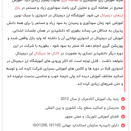
صرفا آموزش زیرا تحلیلگری با
معامله گری
تفاوت بسیار زیادی دارد. آموزش
صحیح در معامله گری و تحلیل گری باعث سودآوری زیاد و مستمر در
بازار
ارزهای دیجیتال
می شود. آموزشگاه ارز دیجیتال در اندونزی با سبک نوین
آموزشی خود زمان سودآوری و رسیدن به سود زیاد و مستمر را برای همه دانش
پذیران به حداقل می رساند بطوری که دانشپذیر در همان جلسات ابتدایی
آموزش ارز دیجیتال در اندونزی توانایی آن را داشته که وارد بازار واقعی شده و
پوزیشن گیری انجام دهد که منجر به سود شود ، بطوریه با شرکت در این
دوره دیگر دانشپذیر نسازی به عضویت در
کانال ها سیگنال
ارز دیجیتال
نخواهد داشت . قابل توجه است که اکثر ورودی های آموزشگاه ارز دیجیتال در
اندونزی قبلا در دوره ها و کلاس های آموزشی بسیاری شرکت کرده اند و توسط
اساتید مختلف آموزش دیده اند ولی نتیجه خوب و مناسبی بدست نیاورده اند
و حتی ضررهای زیادی کرده اند.
رتبه یک آموزش آکادمیک از سال 2012
مدرسان و اساتید سطح یک کشوری و بین المللی
فضای آموزشی تئوریک و عملی مجهز
دارای تاییدیه سازمان استاندارد جهانی ISO1200, IS1102