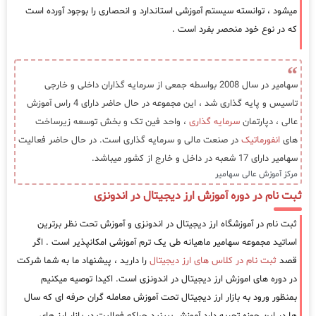
میشود ، توانسته سیستم آموزشی استاندارد و انحصاری را بوجود آورده است
که در نوع خود منحصر بفرد است .
سهامیر در سال 2008 بواسطه جمعی از سرمایه گذاران داخلی و خارجی
تاسیس و پایه گذاری شد ، این مجموعه در حال حاضر دارای 4 راس آموزش
عالی ، دپارتمان
سرمایه گذاری
، واحد فین تک و بخش توسعه زیرساخت
های
انفورماتیک
در صنعت مالی و سرمایه گذاری است. در حال حاضر فعالیت
سهامیر دارای 17 شعبه در داخل و خارج از کشور میباشد.
مرکز آموزش عالی سهامیر
ثبت نام در دوره آموزش ارز دیجیتال در اندونزی
ثبت نام در آموزشگاه ارز دیجیتال در اندونزی و آموزش تحت نظر برترین
اساتید مجموعه سهامیر ماهیانه طی یک ترم آموزشی امکانپذیر است . اگر
قصد
ثبت نام در کلاس های ارز دیجیتال
را دارید ، پیشنهاد ما به شما شرکت
در دوره های اموزش ارز دیجیتال در اندونزی است. اکیدا توصیه میکنیم
بمنظور ورود به بازار ارز دیجیتال تحت آموزش معامله گران حرفه ای که سال
ها در این حوزه تجربه دارد آموزش ببینید چراکه فعالیت در بازار ارز های