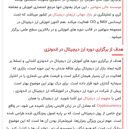
موسسه عالی سهامیر
، این مرکز بعنوان تنها مرجع انحصاری اموزش و معامله
گری و تحلیلگری در
بازار جهانی ارزهای دیجیتال
در کشور میباشد که تحت
لیسانس NAV و CIO فعالیت میکند ،هم اکنون اموزش ارز دیجیتال در
مجموعه سهامیر در قالب دوره های اموزشی و در بالاترین سطح علمی برگزار
میشود .
هدف از برگزاری دوره ارز دیجیتال در اندونزی
هدف از برگزاری دوره های آموزش ارز دیجیتال در اندونزی آشنایی و تسلط بر
کلیه ابعاد بازار ارز دیجیتال برای علاقه مندان به این حوزه است، بازاری که
فعالیت در آن بسیار هیجان انگیز است و فرصت های بی شماری را در اختیار
سرمایه گذاران خود قرار داده است. برای درک بهتر این موضوع بهتر است
پیش از شرکت در دوره ارز دیجیتال در آموزشگاه ارز دیجیتال در اندونزی ،
کمی با
مفهوم ارز دیجیتال
نیز آشنا شوید. ارز دیجیتال یا همان
Cryptocurrency
که معادل آن در زبان فارسی رمزارز نامیده می شود، در واقع
نوع خاصی از پول دیجیتالی است که بر پایه اصول رمزنگاری شده طراحی شده
است. مهم ترین ویژگی رمزارزها، غیرمتمرکز بودن آن ها است که این موضوع
بیانگر این است که هیچ ارگان یا موسسه ای نمی تواند آن ها را کنترل کند. با