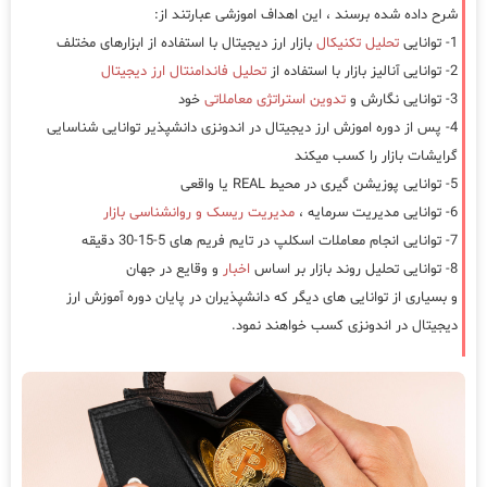
شرح داده شده برسند ، این اهداف اموزشی عبارتند از:
1- توانایی
تحلیل تکنیکال
بازار ارز دیجیتال با استفاده از ابزارهای مختلف
2- توانایی آنالیز بازار با استفاده از
تحلیل فاندامنتال ارز دیجیتال
3- توانایی نگارش و
تدوین استراتژی معاملاتی
خود
4- پس از دوره اموزش ارز دیجیتال در اندونزی دانشپذیر توانایی شناسایی
گرایشات بازار را کسب میکند
5- توانایی پوزیشن گیری در محیط REAL یا واقعی
6- توانایی مدیریت سرمایه ،
مدیریت ریسک و روانشناسی بازار
7- توانایی انجام معاملات اسکلپ در تایم فریم های 5-15-30 دقیقه
8- توانایی تحلیل روند بازار بر اساس
اخبار
و وقایع در جهان
و بسیاری از توانایی های دیگر که دانشپذیران در پایان دوره آموزش ارز
دیجیتال در اندونزی کسب خواهند نمود.