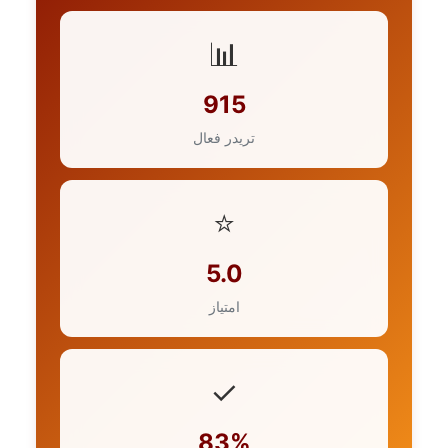
📊
915
تریدر فعال
⭐
5.0
امتیاز
✓
83%