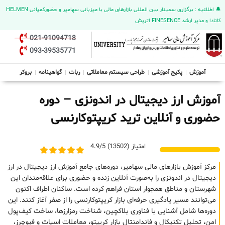
🔔 اطلاعیه : برگزاری سمینار بین المللی بازارهای مالی با میزبانی سهامیر و حضورکمپانی HELMEN
کانادا و مدیر ارشد FINESENCE اتریش
021-91094718
093-39535771
آموزش
پکیج آموزشی
طراحی سیستم معاملاتی
ربات
گواهینامه
بروکر
آموزش ارز دیجیتال در اندونزی – دوره
حضوری و آنلاین ترید کریپتوکارنسی
امتیاز (13502) 4.9/5
مرکز آموزش بازارهای مالی سهامیر، دوره‌های جامع آموزش ارز دیجیتال در ارز
دیجیتال در اندونزی را به‌صورت آنلاین زنده و حضوری برای علاقه‌مندان این
شهرستان و مناطق همجوار استان فراهم کرده است. ساکنان اطراف اکنون
می‌توانند مسیر یادگیری حرفه‌ای بازار کریپتوکارنسی را از صفر آغاز کنند. این
دوره‌ها شامل آشنایی با فناوری بلاکچین، شناخت رمزارزها، ساخت کیف‌پول
امن، تحلیل تکنیکال و فاندامنتال بازار کریپتو، معاملات اسپات و فیوچرز،