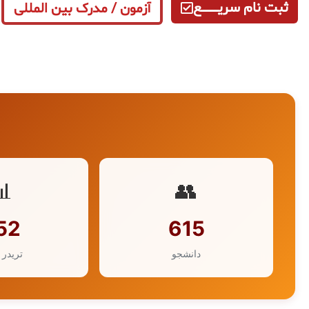
ثبت نام سریــــــــــــع
آزمون / مدرک بین المللی
📊
👥
52
615
دانشجو
تریدر 