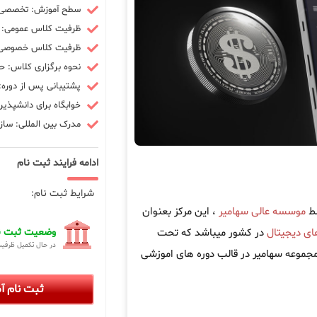
سطح آموزش: تخصصی -
ظرفیت کلاس عمومی: 10 نفر
ظرفیت کلاس خصوصی: 3 ن
نحوه برگزاری کلاس: ح
پشتیبانی پس از دوره: 90 رو
خوابگاه برای دانشپذیر
مدرک بین المللی: سازم
ادامه فرایند ثبت نام
شرایط ثبت نام:
سط
موسسه عالی سهامیر
، این مرکز بعنوان
های دیجیتال
در کشور میباشد که تحت
وضعیت ثبت نا
در حال تکمیل ظرفی
تال در مجموعه سهامیر در قالب دوره های اموزشی
ثبت نام 