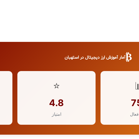
₿
آمار آموزش ارز دیجیتال در استهبان
⭐
4.8
7
فعال
امتیاز