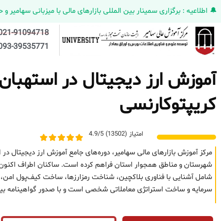
🔔 اطلاعیه : برگزاری سمینار بین المللی بازارهای مالی با میزبانی سهامیر و حضورکمپانی HELMEN کانادا و مدیر ارش
021-91094718
093-39535771
آموزش ارز دیجیتال در استهبان 
کریپتوکارنسی
امتیاز (13502) 4.9/5
مرکز آموزش بازارهای مالی سهامیر، دوره‌های جامع آموزش ارز دیجیتال در ا
شهرستان و مناطق همجوار استان فراهم کرده است. ساکنان اطراف اکنون می‌تو
شامل آشنایی با فناوری بلاکچین، شناخت رمزارزها، ساخت کیف‌پول امن، تح
سرمایه و ساخت استراتژی معاملاتی شخصی است و با صدور گواهینامه بین‌ا