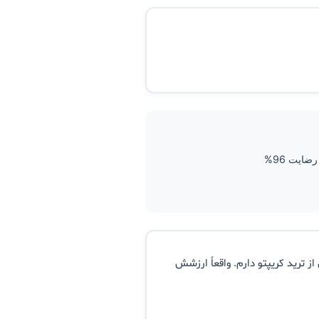
ضایت 96%
ز ترید کریپتو دارم. واقعاً ارزشش