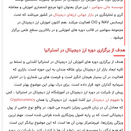
موسسه عالی سهامیر
، این مرکز بعنوان تنها مرجع انحصاری اموزش و معامله
گری و تحلیلگری در
بازار جهانی ارزهای دیجیتال
در کشور میباشد که تحت
لیسانس NAV و CIO فعالیت میکند ،هم اکنون اموزش ارز دیجیتال در
مجموعه سهامیر در قالب دوره های اموزشی و در بالاترین سطح علمی برگزار
میشود .
هدف از برگزاری دوره ارز دیجیتال در استرالیا
هدف از برگزاری دوره های آموزش ارز دیجیتال در استرالیا آشنایی و تسلط بر
کلیه ابعاد بازار ارز دیجیتال برای علاقه مندان به این حوزه است، بازاری که
فعالیت در آن بسیار هیجان انگیز است و فرصت های بی شماری را در اختیار
سرمایه گذاران خود قرار داده است. برای درک بهتر این موضوع بهتر است
پیش از شرکت در دوره ارز دیجیتال در آموزشگاه ارز دیجیتال در استرالیا ، کمی
با
مفهوم ارز دیجیتال
نیز آشنا شوید. ارز دیجیتال یا همان
Cryptocurrency
که معادل آن در زبان فارسی رمزارز نامیده می شود، در واقع نوع خاصی از پول
دیجیتالی است که بر پایه اصول رمزنگاری شده طراحی شده است. مهم ترین
ویژگی رمزارزها، غیرمتمرکز بودن آن ها است که این موضوع بیانگر این است
که هیچ ارگان یا موسسه ای نمی تواند آن ها را کنترل کند. با شرکت در دوره