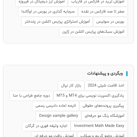
آموزش ترید در فارکس در فاریاب
آموزش ارز دیجیتال در فیروزه
صفر تا صد فارکس در نقده
سرمایه گذاری در بورس در اوگاندا
بورس در سوئیس
آموزش استراتژی پرایس اکشن در پلدختر
آموزش سبک‌های پرایس اکشن در ژاپن
وبگردی و پیشنهادات
اخذ اقامت شیلی 2024
بازار کار نپال
یادگیری اکسپرت نویسی برای MT4 و MT5
دوره جامع طراحی با حنا
پیگیری پرونده‌های حقوقی
لایحه اعاده دادرسی رسمی
آموزشگاه رنگ مو حرفه‌ای
Design sample gallery
Investment Math Made Easy
اجاره وثیقه فوری در گرگان
آموزش جامع گریم و میکاپ
آموزش بافت مو حرفه ای