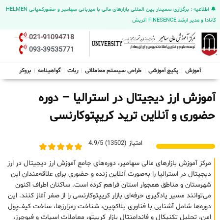
🔔 اطلاعیه : برگزاری سمینار بین المللی بازارهای مالی با میزبانی سهامیر و حضورکمپانی HELMEN
کانادا و مدیر ارشد FINESENCE اتریش
021-91094718
093-39535771
آموزش
پکیج آموزشی
طراحی سیستم معاملاتی
ربات
گواهینامه
بروکر
آموزش ارز دیجیتال در استرالیا – دوره
حضوری و آنلاین ترید کریپتوکارنسی
امتیاز (13502) 4.9/5
مرکز آموزش بازارهای مالی سهامیر، دوره‌های جامع آموزش ارز دیجیتال در ارز
دیجیتال در استرالیا را به‌صورت آنلاین زنده و حضوری برای علاقه‌مندان این
شهرستان و مناطق همجوار استان فراهم کرده است. ساکنان اطراف اکنون
می‌توانند مسیر یادگیری حرفه‌ای بازار کریپتوکارنسی را از صفر آغاز کنند. این
دوره‌ها شامل آشنایی با فناوری بلاکچین، شناخت رمزارزها، ساخت کیف‌پول
امن، تحلیل تکنیکال و فاندامنتال بازار کریپتو، معاملات اسپات و فیوچرز،