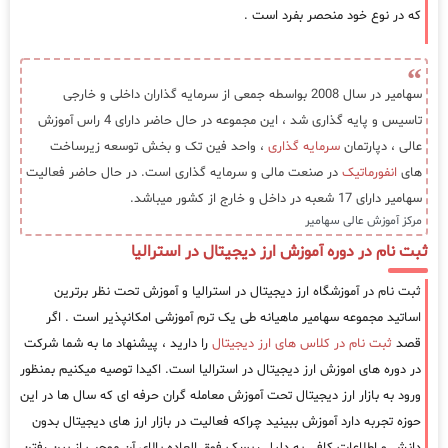
که در نوع خود منحصر بفرد است .
سهامیر در سال 2008 بواسطه جمعی از سرمایه گذاران داخلی و خارجی
تاسیس و پایه گذاری شد ، این مجموعه در حال حاضر دارای 4 راس آموزش
عالی ، دپارتمان
سرمایه گذاری
، واحد فین تک و بخش توسعه زیرساخت
های
انفورماتیک
در صنعت مالی و سرمایه گذاری است. در حال حاضر فعالیت
سهامیر دارای 17 شعبه در داخل و خارج از کشور میباشد.
مرکز آموزش عالی سهامیر
ثبت نام در دوره آموزش ارز دیجیتال در استرالیا
ثبت نام در آموزشگاه ارز دیجیتال در استرالیا و آموزش تحت نظر برترین
اساتید مجموعه سهامیر ماهیانه طی یک ترم آموزشی امکانپذیر است . اگر
قصد
ثبت نام در کلاس های ارز دیجیتال
را دارید ، پیشنهاد ما به شما شرکت
در دوره های اموزش ارز دیجیتال در استرالیا است. اکیدا توصیه میکنیم بمنظور
ورود به بازار ارز دیجیتال تحت آموزش معامله گران حرفه ای که سال ها در این
حوزه تجربه دارد آموزش ببینید چراکه فعالیت در بازار ارز های دیجیتال بدون
دانش و اطلاعات کافی به دلیل ریسک فوق العاده بالای آن موجب از بین رفتن