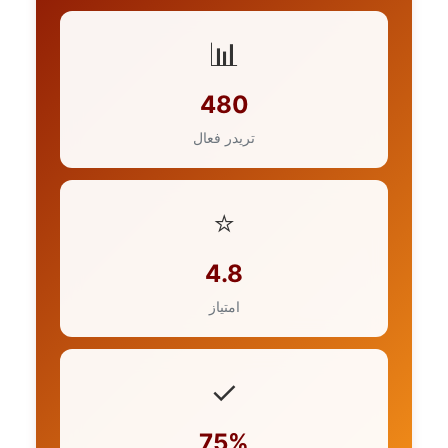
📊
480
تریدر فعال
⭐
4.8
امتیاز
✓
75%