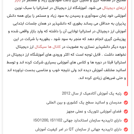
صحیح در معامله گری و تحلیل گری باعث سودآوری زیاد و مستمر در
بازار
ارزهای دیجیتال
می شود. آموزشگاه ارز دیجیتال در استرالیا با سبک نوین
آموزشی خود زمان سودآوری و رسیدن به سود زیاد و مستمر را برای همه دانش
پذیران به حداقل می رساند بطوری که دانشپذیر در همان جلسات ابتدایی
آموزش ارز دیجیتال در استرالیا توانایی آن را داشته که وارد بازار واقعی شده و
پوزیشن گیری انجام دهد که منجر به سود شود ، بطوریه با شرکت در این
دوره دیگر دانشپذیر نسازی به عضویت در
کانال ها سیگنال
ارز دیجیتال
نخواهد داشت . قابل توجه است که اکثر ورودی های آموزشگاه ارز دیجیتال در
استرالیا قبلا در دوره ها و کلاس های آموزشی بسیاری شرکت کرده اند و توسط
اساتید مختلف آموزش دیده اند ولی نتیجه خوب و مناسبی بدست نیاورده اند
و حتی ضررهای زیادی کرده اند.
رتبه یک آموزش آکادمیک از سال 2012
مدرسان و اساتید سطح یک کشوری و بین المللی
فضای آموزشی تئوریک و عملی مجهز
دارای تاییدیه سازمان استاندارد جهانی ISO1200, IS1102
دارای تاییدیه جهانی از سازمان QT در امر کیفیت آموزش