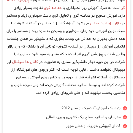
شوند. ویژگی برتر کلاس آموزش ارز دیجیتال در آستانه اشرفیه
پرورش معامله
گر
است نه صرفا آموزش زیرا تحلیلگری با
معامله گری
تفاوت بسیار زیادی
دارد. آموزش صحیح در معامله گری و تحلیل گری باعث سودآوری زیاد و مستمر
در
بازار ارزهای دیجیتال
می شود. آموزشگاه ارز دیجیتال در آستانه اشرفیه با
سبک نوین آموزشی خود زمان سودآوری و رسیدن به سود زیاد و مستمر را برای
همه دانش پذیران به حداقل می رساند بطوری که دانشپذیر در همان جلسات
ابتدایی آموزش ارز دیجیتال در آستانه اشرفیه توانایی آن را داشته که وارد بازار
واقعی شده و پوزیشن گیری انجام دهد که منجر به سود شود ، بطوریه با
شرکت در این دوره دیگر دانشپذیر نسازی به عضویت در
کانال ها سیگنال
ارز
دیجیتال نخواهد داشت . قابل توجه است که اکثر ورودی های آموزشگاه ارز
دیجیتال در آستانه اشرفیه قبلا در دوره ها و کلاس های آموزشی بسیاری
شرکت کرده اند و توسط اساتید مختلف آموزش دیده اند ولی نتیجه خوب و
مناسبی بدست نیاورده اند و حتی ضررهای زیادی کرده اند.
رتبه یک آموزش آکادمیک از سال 2012
مدرسان و اساتید سطح یک کشوری و بین المللی
فضای آموزشی تئوریک و عملی مجهز