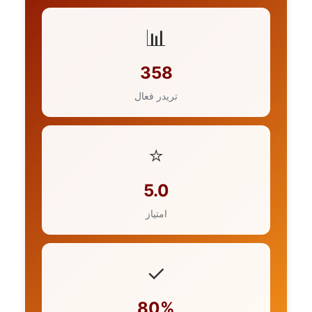
📊
358
تریدر فعال
⭐
5.0
امتیاز
✓
80%