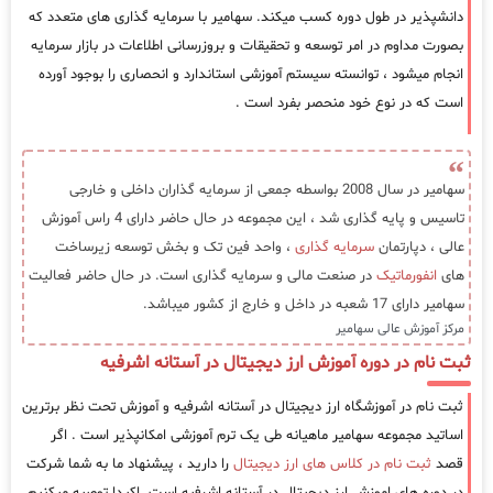
دانشپذیر در طول دوره کسب میکند. سهامیر با سرمایه گذاری های متعدد که
بصورت مداوم در امر توسعه و تحقیقات و بروزرسانی اطلاعات در بازار سرمایه
انجام میشود ، توانسته سیستم آموزشی استاندارد و انحصاری را بوجود آورده
است که در نوع خود منحصر بفرد است .
سهامیر در سال 2008 بواسطه جمعی از سرمایه گذاران داخلی و خارجی
تاسیس و پایه گذاری شد ، این مجموعه در حال حاضر دارای 4 راس آموزش
عالی ، دپارتمان
سرمایه گذاری
، واحد فین تک و بخش توسعه زیرساخت
های
انفورماتیک
در صنعت مالی و سرمایه گذاری است. در حال حاضر فعالیت
سهامیر دارای 17 شعبه در داخل و خارج از کشور میباشد.
مرکز آموزش عالی سهامیر
ثبت نام در دوره آموزش ارز دیجیتال در آستانه اشرفیه
ثبت نام در آموزشگاه ارز دیجیتال در آستانه اشرفیه و آموزش تحت نظر برترین
اساتید مجموعه سهامیر ماهیانه طی یک ترم آموزشی امکانپذیر است . اگر
قصد
ثبت نام در کلاس های ارز دیجیتال
را دارید ، پیشنهاد ما به شما شرکت
در دوره های اموزش ارز دیجیتال در آستانه اشرفیه است. اکیدا توصیه میکنیم