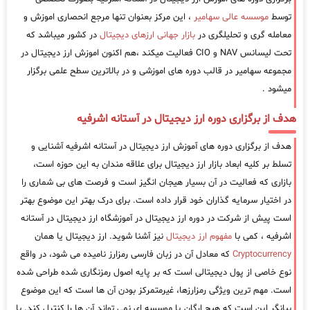
توسط
موسسه عالی سهامیر
، این مرکز بعنوان تنها مرجع انحصاری اموزش و
معامله گری و تحلیلگری در
بازار جهانی ارزهای دیجیتال
در کشور میباشد که
تحت لیسانس NAV و CIO فعالیت میکند ،هم اکنون اموزش ارز دیجیتال در
مجموعه سهامیر در قالب دوره های اموزشی و در بالاترین سطح علمی برگزار
میشود .
هدف از برگزاری دوره ارز دیجیتال در آستانه اشرفیه
هدف از برگزاری دوره های آموزش ارز دیجیتال در آستانه اشرفیه آشنایی و
تسلط بر کلیه ابعاد بازار ارز دیجیتال برای علاقه مندان به این حوزه است،
بازاری که فعالیت در آن بسیار هیجان انگیز است و فرصت های بی شماری را
در اختیار سرمایه گذاران خود قرار داده است. برای درک بهتر این موضوع بهتر
است پیش از شرکت در دوره ارز دیجیتال در آموزشگاه ارز دیجیتال در آستانه
اشرفیه ، کمی با
مفهوم ارز دیجیتال
نیز آشنا شوید. ارز دیجیتال یا همان
Cryptocurrency
که معادل آن در زبان فارسی رمزارز نامیده می شود، در واقع
نوع خاصی از پول دیجیتالی است که بر پایه اصول رمزنگاری شده طراحی شده
است. مهم ترین ویژگی رمزارزها، غیرمتمرکز بودن آن ها است که این موضوع
بیانگر این است که هیچ ارگان یا موسسه ای نمی تواند آن ها را کنترل کند. با