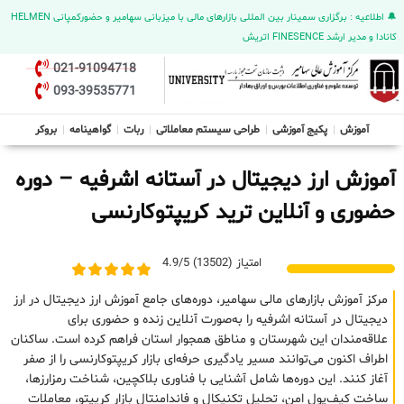
🔔 اطلاعیه : برگزاری سمینار بین المللی بازارهای مالی با میزبانی سهامیر و حضورکمپانی HELMEN
کانادا و مدیر ارشد FINESENCE اتریش
021-91094718
093-39535771
آموزش
پکیج آموزشی
طراحی سیستم معاملاتی
ربات
گواهینامه
بروکر
آموزش ارز دیجیتال در آستانه اشرفیه – دوره
حضوری و آنلاین ترید کریپتوکارنسی
امتیاز (13502) 4.9/5
مرکز آموزش بازارهای مالی سهامیر، دوره‌های جامع آموزش ارز دیجیتال در ارز
دیجیتال در آستانه اشرفیه را به‌صورت آنلاین زنده و حضوری برای
علاقه‌مندان این شهرستان و مناطق همجوار استان فراهم کرده است. ساکنان
اطراف اکنون می‌توانند مسیر یادگیری حرفه‌ای بازار کریپتوکارنسی را از صفر
آغاز کنند. این دوره‌ها شامل آشنایی با فناوری بلاکچین، شناخت رمزارزها،
ساخت کیف‌پول امن، تحلیل تکنیکال و فاندامنتال بازار کریپتو، معاملات