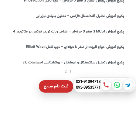
پکیج آموزش پرایس اکشن از صفر تا حرفه‌ای – دوره کامل Price Action
پکیج آموزش تحلیل فاندامنتال فارکس – تحلیل بنیادی بازار ارز
پکیج آموزش MQL4 از صفر تا حرفه‌ای – طراحی ربات تریدر فارکس در متاتریدر 4
پکیج آموزش امواج الیوت از صفر تا حرفه‌ای – دوره کامل Elliott Wave
پکیج آموزش تحلیل سنتیمنتال و اموشنال – روانشناسی احساسات بازار
2
1
021-91094718
ثبت نام سریع
093-39535771