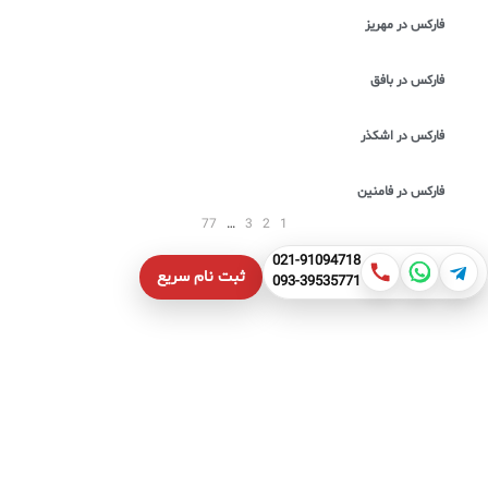
فارکس در مهریز
فارکس در بافق
فارکس در اشکذر
فارکس در فامنین
77
…
3
2
1
021-91094718
ثبت نام سریع
093-39535771